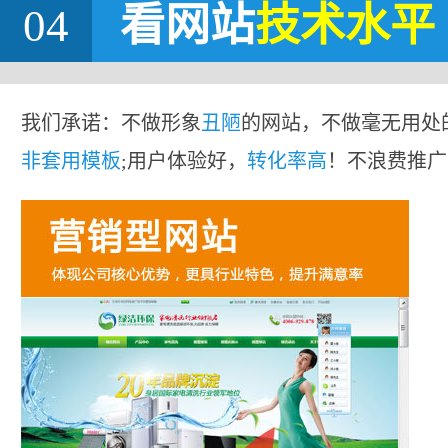
04
看网站
技术水平
我们承诺：不做形象
丑陋
的网站，不做毫无用处
非套用模板
;用户体验好，
转化率高
！不浪费推广