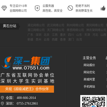
专注设计13年
云服务器
拒绝不当利
全国网络公司
高性能，高安全
崇尚野蛮生长
湖北网络公司
武汉网络公司
荆州网络公司
黄冈网络公司
黄石分站
潜江网络公司
天门网络公司
孝感网络公司
神农架网络公司
广东
深圳
北京
江西
重庆
四川
山东
天津
河北
山西
新疆
贵州
云南
西藏
香港
澳门
台湾
主营业务
网站报价
网站优化
广 东 省 互 联 网 协 会 单 位
商城阿里
深 圳 大 学 生 实 训 基 地
手机网站
央视《超级减肥王》合作伙伴
全国： 400-666-2014
深圳： 0755-27612861