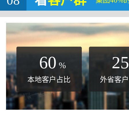
08
看
客户群
集团40%
60
25
%
本地客户占比
外省客户