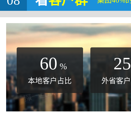
08
看
客户群
集团40%
60
25
%
本地客户占比
外省客户