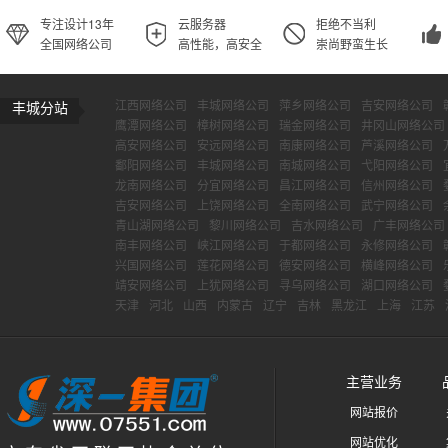
专注设计13年
云服务器
拒绝不当利
全国网络公司
高性能，高安全
崇尚野蛮生长
江西网络公司
丰城网络公司
萍乡网络公司
吉安网络公司
丰城分站
鹰潭网络公司
樟树网络公司
瑞金网络公司
井冈山网络公司
高安网络公司
安远网络公司
南康网络公司
芦溪网络公司
鄱阳网络公司
丰城网络公司
南城网络公司
弋阳网络公司
龙南网络公司
分宜网络公司
昌江网络公司
信州网络公司
吉安网络公司
上饶网络公司
全南网络公司
武宁网络公司
青山湖网络公司
黎川网络公司
吉水网络公司
广丰网络公司
南丰网络公司
峡江网络公司
于都网络公司
永修网络公司
兴国网络公司
莲花网络公司
德安网络公司
横峰网络公司
靖安网络公司
上犹网络公司
寻乌网络公司
湖口网络公司
天津
河北
山西
内蒙古
辽宁
吉林
黑龙江
上海
江苏
主营业务
网站报价
网站优化