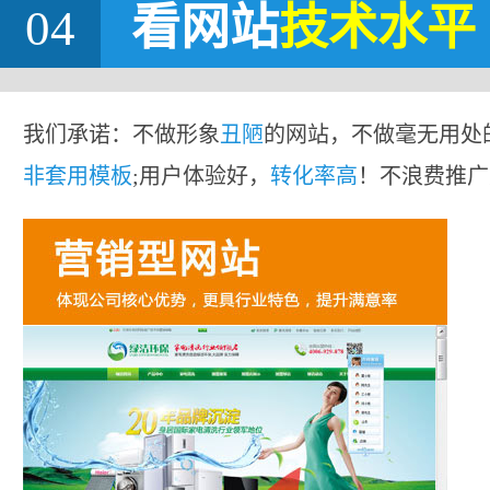
04
看网站
技术水平
我们承诺：不做形象
丑陋
的网站，不做毫无用处
非套用模板
;用户体验好，
转化率高
！不浪费推广