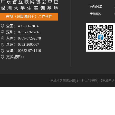
广 东 省 互 联 网 协 会 单 位
商城阿里
深 圳 大 学 生 实 训 基 地
手机网站
央视《超级减肥王》合作伙伴
全国： 400-666-2014
深圳： 0755-27612861
东莞： 0769-87292578
惠州： 0752-2600067
香港： 00852-9741416
更多城市>>
丰城地区网络公司[
3小时上门服务
] 【丰城网络公司h