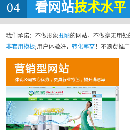
04
看网站
技术水平
我们承诺：不做形象
丑陋
的网站，不做毫无用处
非套用模板
;用户体验好，
转化率高
！不浪费推广