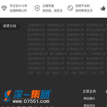
专注设计13年
云服务器
拒绝不当利
全国网络公司
高性能，高安全
崇尚野蛮生长
江西网络公司
丰城网络公司
萍乡网络公司
吉安网络公司
进贤分站
鹰潭网络公司
樟树网络公司
瑞金网络公司
井冈山网络公司
高安网络公司
安远网络公司
南康网络公司
芦溪网络公司
鄱阳网络公司
丰城网络公司
南城网络公司
弋阳网络公司
龙南网络公司
分宜网络公司
昌江网络公司
信州网络公司
吉安网络公司
上饶网络公司
全南网络公司
武宁网络公司
青山湖网络公司
黎川网络公司
吉水网络公司
广丰网络公司
南丰网络公司
峡江网络公司
于都网络公司
永修网络公司
兴国网络公司
莲花网络公司
德安网络公司
横峰网络公司
靖安网络公司
上犹网络公司
寻乌网络公司
湖口网络公司
天津
河北
山西
内蒙古
辽宁
吉林
黑龙江
上海
江苏
主营业务
网站报价
网站优化