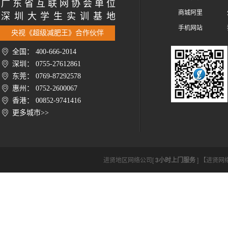
广 东 省 互 联 网 协 会 单 位
商城阿里
深 圳 大 学 生 实 训 基 地
手机网站
央视《超级减肥王》合作伙伴
全国： 400-666-2014
深圳： 0755-27612861
东莞： 0769-87292578
惠州： 0752-2600067
香港： 00852-9741416
更多城市>>
进贤地区网络公司[
3小时上门服务
] 【进贤网络公司