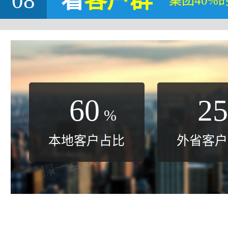
08
看
客户群
集团40%
60
25
%
本地客户占比
外省客户