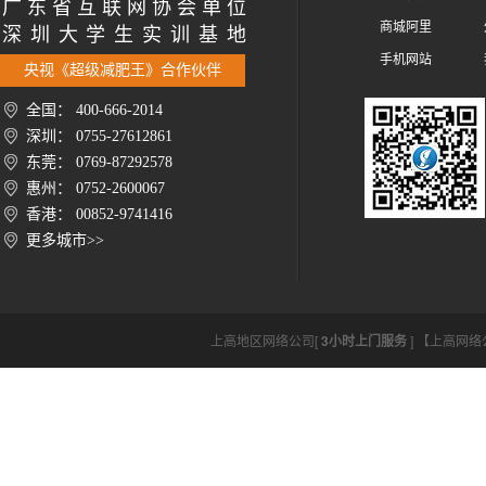
广 东 省 互 联 网 协 会 单 位
商城阿里
深 圳 大 学 生 实 训 基 地
手机网站
央视《超级减肥王》合作伙伴
全国： 400-666-2014
深圳： 0755-27612861
东莞： 0769-87292578
惠州： 0752-2600067
香港： 00852-9741416
更多城市>>
上高地区网络公司[
3小时上门服务
] 【上高网络公司ht