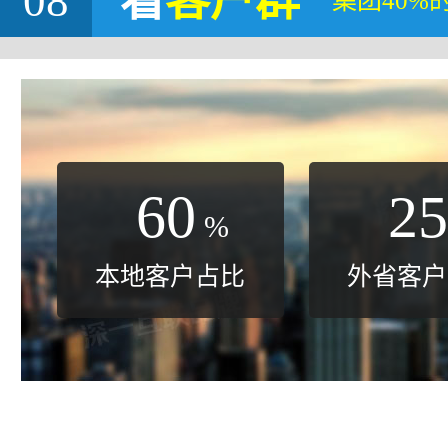
08
看
客户群
集团40%
60
25
%
本地客户占比
外省客户