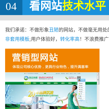
04
看网站
技术水平
我们承诺：不做形象
丑陋
的网站，不做毫无用处
非套用模板
;用户体验好，
转化率高
！不浪费推广