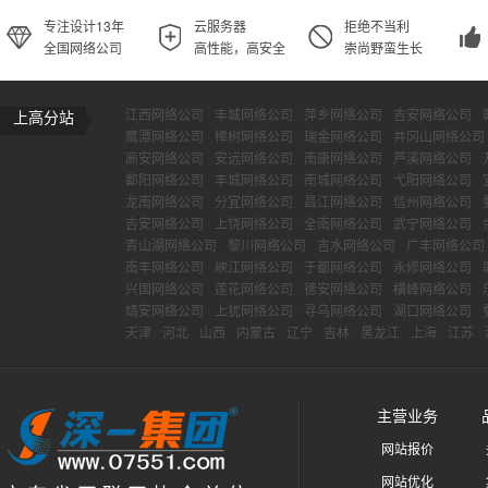
专注设计13年
云服务器
拒绝不当利
全国网络公司
高性能，高安全
崇尚野蛮生长
江西网络公司
丰城网络公司
萍乡网络公司
吉安网络公司
上高分站
鹰潭网络公司
樟树网络公司
瑞金网络公司
井冈山网络公司
高安网络公司
安远网络公司
南康网络公司
芦溪网络公司
鄱阳网络公司
丰城网络公司
南城网络公司
弋阳网络公司
龙南网络公司
分宜网络公司
昌江网络公司
信州网络公司
吉安网络公司
上饶网络公司
全南网络公司
武宁网络公司
青山湖网络公司
黎川网络公司
吉水网络公司
广丰网络公司
南丰网络公司
峡江网络公司
于都网络公司
永修网络公司
兴国网络公司
莲花网络公司
德安网络公司
横峰网络公司
靖安网络公司
上犹网络公司
寻乌网络公司
湖口网络公司
天津
河北
山西
内蒙古
辽宁
吉林
黑龙江
上海
江苏
主营业务
网站报价
网站优化