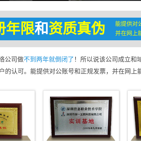
能提供对
册年限
和
资质真伪
并在网上
络公司做
不到两年就倒闭了
！所以说该公司成立和
客户的认可。能提供对公账号和正规发票，并在网上