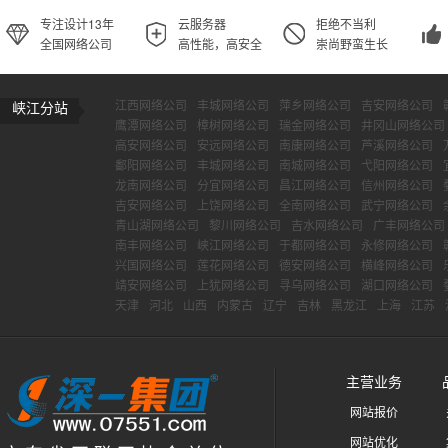
专注设计13年
云服务器
拒绝不当利
全国网络公司
高性能，高安全
崇尚野蛮生长
江西网络公司
丰城网络公司
萍乡网络公司
吉安网络公司
峡江分站
鹰潭网络公司
樟树网络公司
瑞金网络公司
井冈山网络公司
高安网络公司
安远网络公司
南康网络公司
芦溪网络公司
鄱阳网络公司
丰城网络公司
南城网络公司
弋阳网络公司
龙南网络公司
分宜网络公司
昌江网络公司
信州网络公司
吉安网络公司
上饶网络公司
全南网络公司
武宁网络公司
青山湖网络公司
黎川网络公司
吉水网络公司
广丰网络公司
南丰网络公司
峡江网络公司
于都网络公司
永修网络公司
兴国网络公司
莲花网络公司
德安网络公司
横峰网络公司
靖安网络公司
上犹网络公司
寻乌网络公司
湖口网络公司
天津
河北
山西
内蒙古
辽宁
吉林
黑龙江
上海
江苏
主营业务
网站报价
网站优化