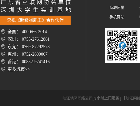
广 东 省 互 联 网 协 会 单 位
商城阿里
深 圳 大 学 生 实 训 基 地
手机网站
央视《超级减肥王》合作伙伴
全国： 400-666-2014
深圳： 0755-27612861
东莞： 0769-87292578
惠州： 0752-2600067
香港： 00852-9741416
更多城市>>
峡江地区网络公司[
3小时上门服务
] 【峡江网络公司h