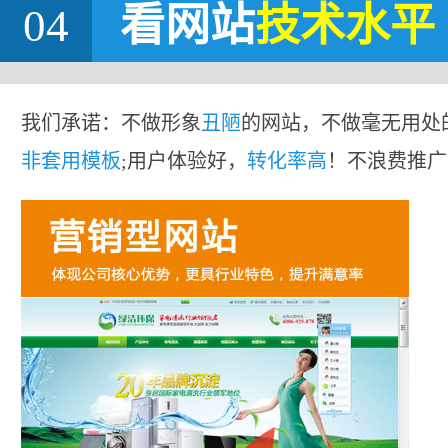
04
看网站
技术水平
我们承诺：不做形象
丑陋
的网站，不做毫无用处
非套用模板
;用户体验好，
转化率高
！不浪费推广