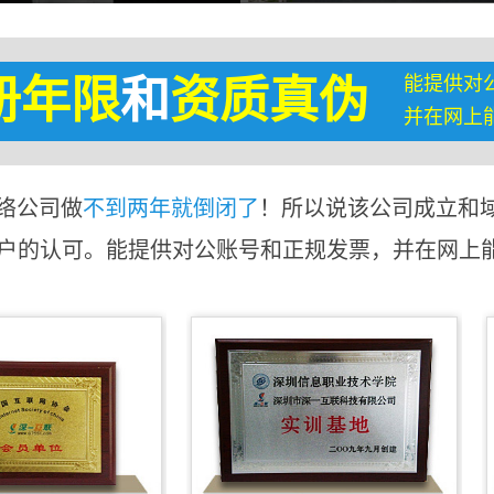
能提供对
册年限
和
资质真伪
并在网上
络公司做
不到两年就倒闭了
！所以说该公司成立和
客户的认可。能提供对公账号和正规发票，并在网上