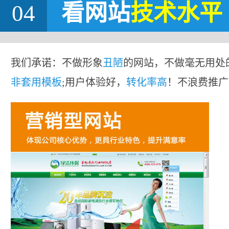
04
看网站
技术水平
我们承诺：不做形象
丑陋
的网站，不做毫无用处
非套用模板
;用户体验好，
转化率高
！不浪费推广