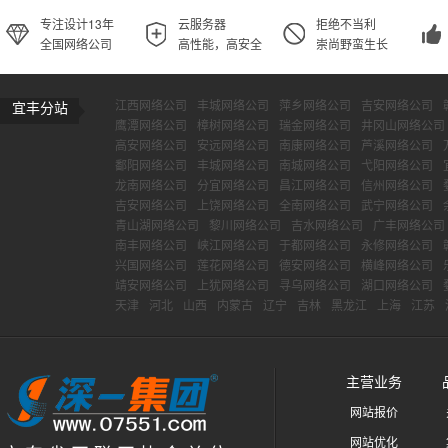
专注设计13年
云服务器
拒绝不当利
全国网络公司
高性能，高安全
崇尚野蛮生长
江西网络公司
丰城网络公司
萍乡网络公司
吉安网络公司
宜丰分站
鹰潭网络公司
樟树网络公司
瑞金网络公司
井冈山网络公司
高安网络公司
安远网络公司
南康网络公司
芦溪网络公司
鄱阳网络公司
丰城网络公司
南城网络公司
弋阳网络公司
龙南网络公司
分宜网络公司
昌江网络公司
信州网络公司
吉安网络公司
上饶网络公司
全南网络公司
武宁网络公司
青山湖网络公司
黎川网络公司
吉水网络公司
广丰网络公司
南丰网络公司
峡江网络公司
于都网络公司
永修网络公司
兴国网络公司
莲花网络公司
德安网络公司
横峰网络公司
靖安网络公司
上犹网络公司
寻乌网络公司
湖口网络公司
天津
河北
山西
内蒙古
辽宁
吉林
黑龙江
上海
江苏
主营业务
网站报价
网站优化