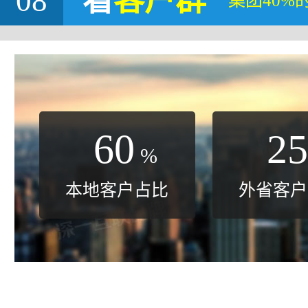
08
看
客户群
集团40%
60
25
%
本地客户占比
外省客户