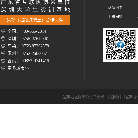
广 东 省 互 联 网 协 会 单 位
商城阿里
深 圳 大 学 生 实 训 基 地
手机网站
央视《超级减肥王》合作伙伴
全国： 400-666-2014
深圳： 0755-27612861
东莞： 0769-87292578
惠州： 0752-2600067
香港： 00852-9741416
更多城市>>
宜丰地区网络公司[
3小时上门服务
] 【宜丰网络公司