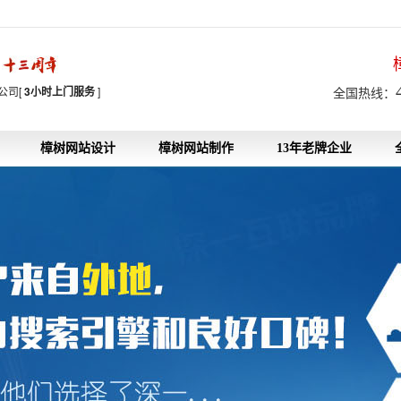
7
公司[
3小时上门服务
]
全国热线：
樟树网站设计
樟树网站制作
13年老牌企业