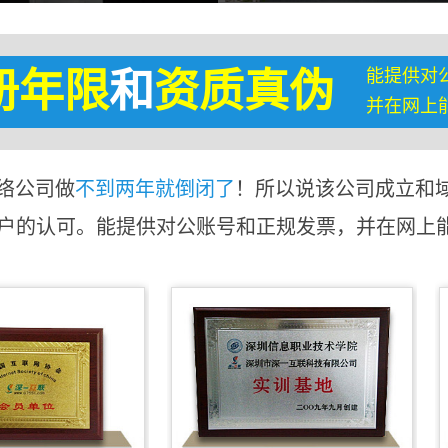
能提供对
册年限
和
资质真伪
并在网上
络公司做
不到两年就倒闭了
！所以说该公司成立和
客户的认可。能提供对公账号和正规发票，并在网上