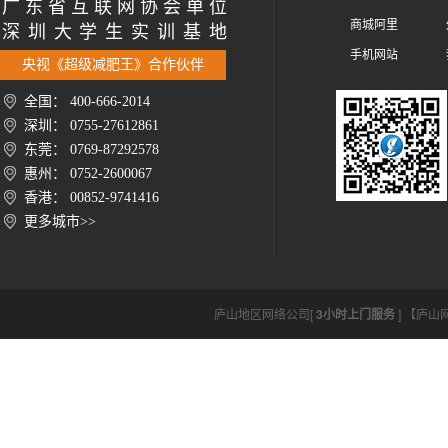
广 东 省 互 联 网 协 会 单 位
商城阿里
深 圳 大 学 生 实 训 基 地
手机网站
央视《超级减肥王》合作伙伴
全国： 400-666-2014
深圳： 0755-27612861
东莞： 0769-87292578
惠州： 0752-2600067
香港： 00852-9741416
更多城市>>
庐山地区网络公司[
3小时上门服务
] 【庐山网络