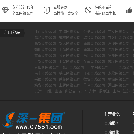
专注设计13年
云服务器
拒绝不当利
全国网络公司
高性能，高安全
崇尚野蛮生长
江西网络公司
丰城网络公司
萍乡网络公司
吉安网络公司
庐山分站
鹰潭网络公司
樟树网络公司
瑞金网络公司
井冈山网络公司
高安网络公司
安远网络公司
南康网络公司
芦溪网络公司
鄱阳网络公司
丰城网络公司
南城网络公司
弋阳网络公司
龙南网络公司
分宜网络公司
昌江网络公司
信州网络公司
吉安网络公司
上饶网络公司
全南网络公司
武宁网络公司
青山湖网络公司
黎川网络公司
吉水网络公司
广丰网络公司
南丰网络公司
峡江网络公司
于都网络公司
永修网络公司
兴国网络公司
莲花网络公司
德安网络公司
横峰网络公司
靖安网络公司
上犹网络公司
寻乌网络公司
湖口网络公司
天津
河北
山西
内蒙古
辽宁
吉林
黑龙江
上海
江苏
主营业务
网站报价
网站优化