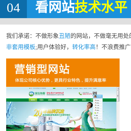
04
看网站
技术水平
我们承诺：不做形象
丑陋
的网站，不做毫无用处
非套用模板
;用户体验好，
转化率高
！不浪费推广