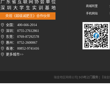
广 东 省 互 联 网 协 会 单 位
商城阿里
深 圳 大 学 生 实 训 基 地
手机网站
央视《超级减肥王》合作伙伴
全国： 400-666-2014
深圳： 0755-27612861
东莞： 0769-87292578
惠州： 0752-2600067
香港： 00852-9741416
更多城市>>
瑞金地区网络公司[
3小时上门服务
] 【瑞金网络