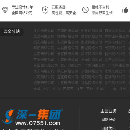
专注设计13年
云服务器
拒绝不当利
全国网络公司
高性能，高安全
崇尚野蛮生长
江西网络公司
丰城网络公司
萍乡网络公司
吉安网络公司
瑞金分站
鹰潭网络公司
樟树网络公司
瑞金网络公司
井冈山网络公司
高安网络公司
安远网络公司
南康网络公司
芦溪网络公司
鄱阳网络公司
丰城网络公司
南城网络公司
弋阳网络公司
龙南网络公司
分宜网络公司
昌江网络公司
信州网络公司
吉安网络公司
上饶网络公司
全南网络公司
武宁网络公司
青山湖网络公司
黎川网络公司
吉水网络公司
广丰网络公司
南丰网络公司
峡江网络公司
于都网络公司
永修网络公司
兴国网络公司
莲花网络公司
德安网络公司
横峰网络公司
靖安网络公司
上犹网络公司
寻乌网络公司
湖口网络公司
天津
河北
山西
内蒙古
辽宁
吉林
黑龙江
上海
江苏
主营业务
网站报价
网站优化