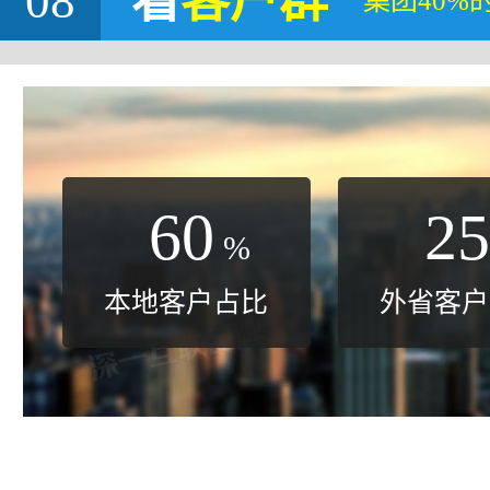
08
看
客户群
集团40%
60
25
%
本地客户占比
外省客户