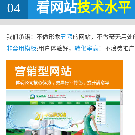
04
看网站
技术水平
我们承诺：不做形象
丑陋
的网站，不做毫无用处
非套用模板
;用户体验好，
转化率高
！不浪费推广