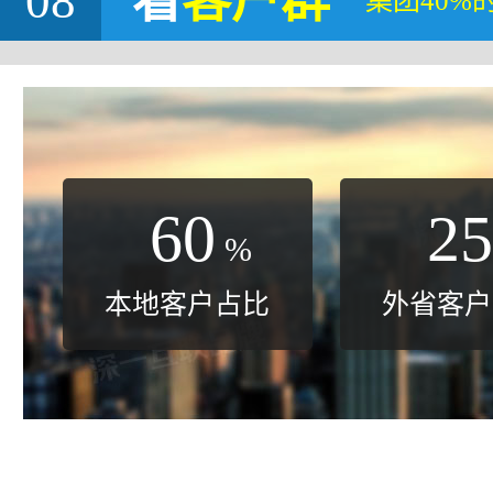
08
看
客户群
集团40%
60
25
%
本地客户占比
外省客户