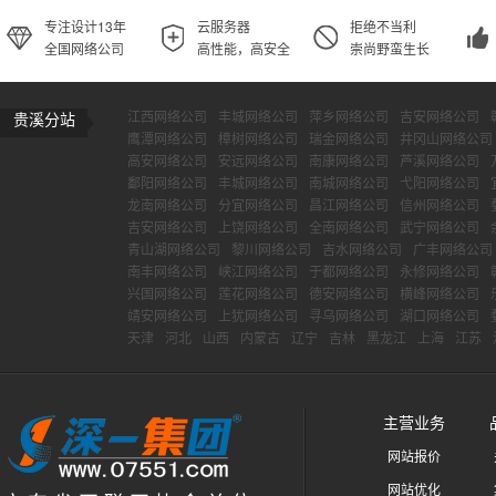
专注设计13年
云服务器
拒绝不当利
全国网络公司
高性能，高安全
崇尚野蛮生长
江西网络公司
丰城网络公司
萍乡网络公司
吉安网络公司
贵溪分站
鹰潭网络公司
樟树网络公司
瑞金网络公司
井冈山网络公司
高安网络公司
安远网络公司
南康网络公司
芦溪网络公司
鄱阳网络公司
丰城网络公司
南城网络公司
弋阳网络公司
龙南网络公司
分宜网络公司
昌江网络公司
信州网络公司
吉安网络公司
上饶网络公司
全南网络公司
武宁网络公司
青山湖网络公司
黎川网络公司
吉水网络公司
广丰网络公司
南丰网络公司
峡江网络公司
于都网络公司
永修网络公司
兴国网络公司
莲花网络公司
德安网络公司
横峰网络公司
靖安网络公司
上犹网络公司
寻乌网络公司
湖口网络公司
天津
河北
山西
内蒙古
辽宁
吉林
黑龙江
上海
江苏
主营业务
网站报价
网站优化