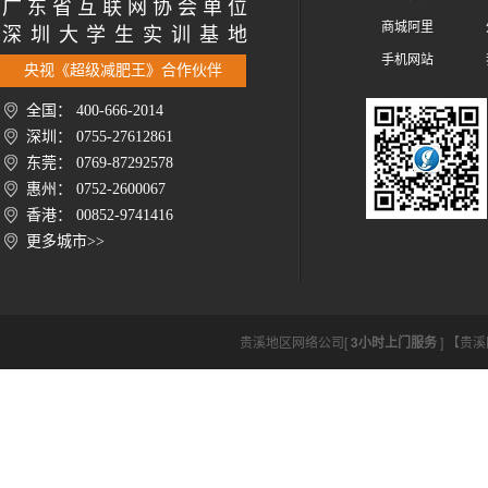
广 东 省 互 联 网 协 会 单 位
商城阿里
深 圳 大 学 生 实 训 基 地
手机网站
央视《超级减肥王》合作伙伴
全国： 400-666-2014
深圳： 0755-27612861
东莞： 0769-87292578
惠州： 0752-2600067
香港： 00852-9741416
更多城市>>
贵溪地区网络公司[
3小时上门服务
] 【贵溪网络