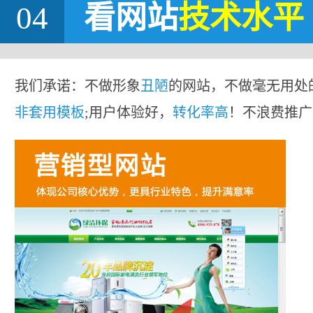
04
看网站
技术水平
我们承诺：不做形象
丑陋
的网站，不做毫无用处
非套用模板
;用户体验好，
转化率高
！不浪费推广