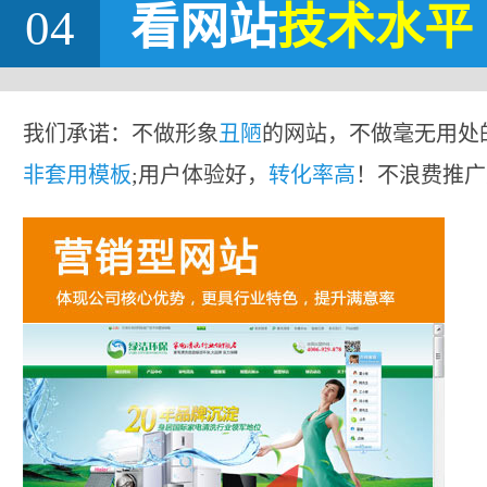
04
看网站
技术水平
我们承诺：不做形象
丑陋
的网站，不做毫无用处
非套用模板
;用户体验好，
转化率高
！不浪费推广