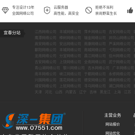
专注设计13年
云服务器
拒绝不当利
全国网络公司
高性能，高安全
崇尚野蛮生长
江西网络公司
丰城网络公司
萍乡网络公司
吉安网络公司
宜春分站
鹰潭网络公司
樟树网络公司
瑞金网络公司
井冈山网络公司
高安网络公司
安远网络公司
南康网络公司
芦溪网络公司
鄱阳网络公司
丰城网络公司
南城网络公司
弋阳网络公司
龙南网络公司
分宜网络公司
昌江网络公司
信州网络公司
吉安网络公司
上饶网络公司
全南网络公司
武宁网络公司
青山湖网络公司
黎川网络公司
吉水网络公司
广丰网络公司
南丰网络公司
峡江网络公司
于都网络公司
永修网络公司
兴国网络公司
莲花网络公司
德安网络公司
横峰网络公司
靖安网络公司
上犹网络公司
寻乌网络公司
湖口网络公司
天津
河北
山西
内蒙古
辽宁
吉林
黑龙江
上海
江苏
主营业务
网站报价
网站优化