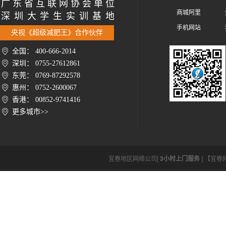
广 东 省 互 联 网 协 会 单 位
商城阿里
深 圳 大 学 生 实 训 基 地
手机网站
央视《超级减肥王》合作伙伴
全国： 400-666-2014
深圳： 0755-27612861
东莞： 0769-87292578
惠州： 0752-2600067
香港： 00852-9741416
更多城市>>
宜春地区网络公司[
3小时上门服务
] 【宜春网络