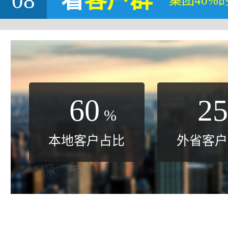
08
看
客户群
集团40%
60
25
%
本地客户占比
外省客户