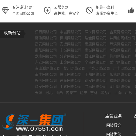
专注设计13年
云服务器
拒绝不当利
全国网络公司
高性能，高安全
崇尚野蛮生长
江西网络公司
丰城网络公司
萍乡网络公司
吉安网络公司
永新分站
鹰潭网络公司
樟树网络公司
瑞金网络公司
井冈山网络公司
高安网络公司
安远网络公司
南康网络公司
芦溪网络公司
鄱阳网络公司
丰城网络公司
南城网络公司
弋阳网络公司
龙南网络公司
分宜网络公司
昌江网络公司
信州网络公司
吉安网络公司
上饶网络公司
全南网络公司
武宁网络公司
青山湖网络公司
黎川网络公司
吉水网络公司
广丰网络公司
南丰网络公司
峡江网络公司
于都网络公司
永修网络公司
兴国网络公司
莲花网络公司
德安网络公司
横峰网络公司
靖安网络公司
上犹网络公司
寻乌网络公司
湖口网络公司
天津
河北
山西
内蒙古
辽宁
吉林
黑龙江
上海
江苏
主营业务
网站报价
网站优化