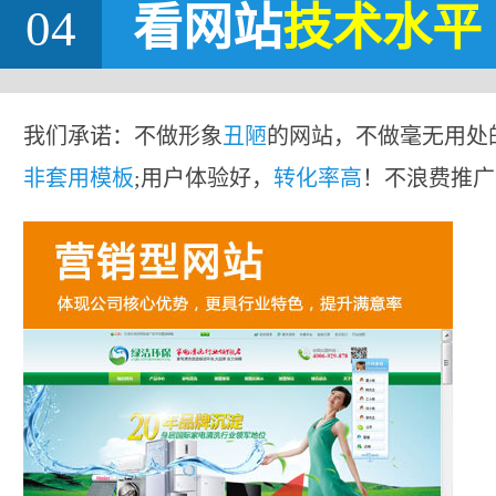
04
看网站
技术水平
我们承诺：不做形象
丑陋
的网站，不做毫无用处
非套用模板
;用户体验好，
转化率高
！不浪费推广