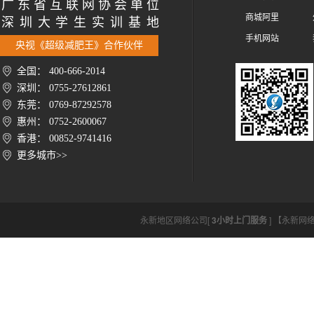
广 东 省 互 联 网 协 会 单 位
商城阿里
深 圳 大 学 生 实 训 基 地
手机网站
央视《超级减肥王》合作伙伴
全国： 400-666-2014
深圳： 0755-27612861
东莞： 0769-87292578
惠州： 0752-2600067
香港： 00852-9741416
更多城市>>
永新地区网络公司[
3小时上门服务
] 【永新网络公司h