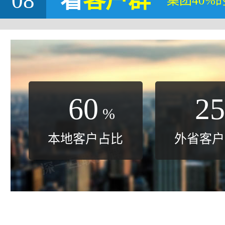
08
看
客户群
集团40%
60
25
%
本地客户占比
外省客户