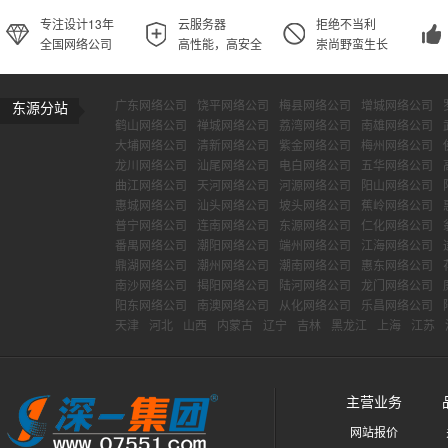
专注设计13年
云服务器
拒绝不当利
全国网络公司
高性能，高安全
崇尚野蛮生长
广东网络公司
饶平网络公司
梅县网络公司
增城网络公司
东源分站
鹤山网络公司
禅城网络公司
荔湾网络公司
南雄网络公司
大埔网络公司
清新网络公司
紫金网络公司
梅州网络公司
龙川网络公司
汕尾网络公司
电白网络公司
五华网络公司
曲江网络公司
天河网络公司
河源网络公司
阳山网络公司
惠城网络公司
汕头网络公司
坡头网络公司
蕉岭网络公司
普宁网络公司
连南网络公司
东源网络公司
仁化网络公司
番禺网络公司
潮阳网络公司
端州网络公司
江海网络公司
鼎湖网络公司
潮州网络公司
潮南网络公司
惠东网络公司
南沙网络公司
揭阳网络公司
陆河网络公司
龙门网络公司
阳东网络公司
南澳网络公司
从化网络公司
乐昌网络公司
天津
河北
山西
内蒙古
辽宁
吉林
黑龙江
上海
江苏
主营业务
网站报价