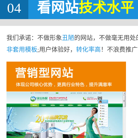
04
看网站
技术水平
我们承诺：不做形象
丑陋
的网站，不做毫无用处
非套用模板
;用户体验好，
转化率高
！不浪费推广