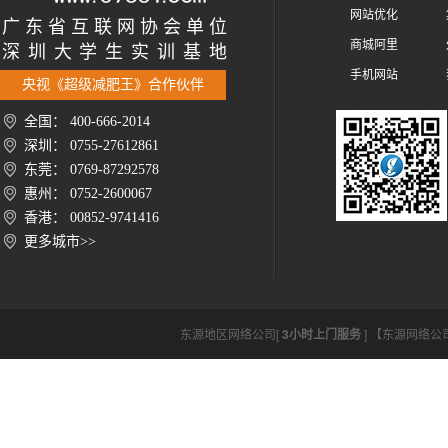
网站优化
广 东 省 互 联 网 协 会 单 位
商城阿里
深 圳 大 学 生 实 训 基 地
手机网站
央视《超级减肥王》合作伙伴
全国： 400-666-2014
深圳： 0755-27612861
东莞： 0769-87292578
惠州： 0752-2600067
香港： 00852-9741416
更多城市>>
东源地区网络公司[
3小时上门服务
] 【东源网络公司htt