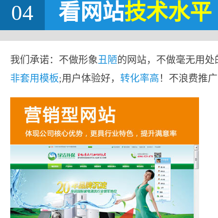
04
看网站
技术水平
我们承诺：不做形象
丑陋
的网站，不做毫无用处
非套用模板
;用户体验好，
转化率高
！不浪费推广