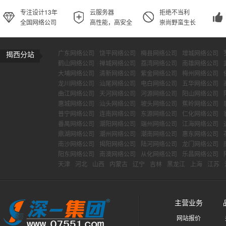
专注设计13年
云服务器
拒绝不当利
全国网络公司
高性能，高安全
崇尚野蛮生长
广东网络公司
饶平网络公司
梅县网络公司
增城网络公司
揭西分站
鹤山网络公司
禅城网络公司
荔湾网络公司
南雄网络公司
大埔网络公司
清新网络公司
紫金网络公司
梅州网络公司
龙川网络公司
汕尾网络公司
电白网络公司
五华网络公司
曲江网络公司
天河网络公司
河源网络公司
阳山网络公司
惠城网络公司
汕头网络公司
坡头网络公司
蕉岭网络公司
普宁网络公司
连南网络公司
东源网络公司
仁化网络公司
番禺网络公司
潮阳网络公司
端州网络公司
江海网络公司
鼎湖网络公司
潮州网络公司
潮南网络公司
惠东网络公司
南沙网络公司
揭阳网络公司
陆河网络公司
龙门网络公司
阳东网络公司
南澳网络公司
从化网络公司
乐昌网络公司
天津
河北
山西
内蒙古
辽宁
吉林
黑龙江
上海
江苏
主营业务
网站报价