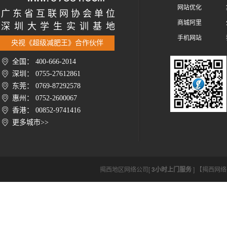
网站优化
广 东 省 互 联 网 协 会 单 位
商城阿里
深 圳 大 学 生 实 训 基 地
手机网站
央视《超级减肥王》合作伙伴
全国： 400-666-2014
深圳： 0755-27612861
东莞： 0769-87292578
惠州： 0752-2600067
香港： 00852-9741416
更多城市>>
揭西地区网络公司[
3小时上门服务
] 【揭西网络公司h