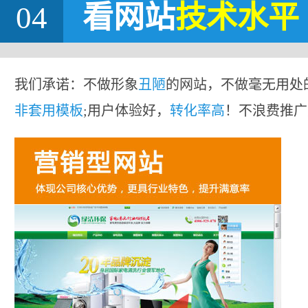
04
看网站
技术水平
我们承诺：不做形象
丑陋
的网站，不做毫无用处
非套用模板
;用户体验好，
转化率高
！不浪费推广