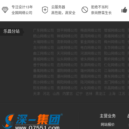
专注设计13年
云服务器
拒绝不当利
全国网络公司
高性能，高安全
崇尚野蛮生长
广东网络公司
饶平网络公司
梅县网络公司
增城网络公司
乐昌分站
鹤山网络公司
禅城网络公司
荔湾网络公司
南雄网络公司
大埔网络公司
清新网络公司
紫金网络公司
梅州网络公司
龙川网络公司
汕尾网络公司
电白网络公司
五华网络公司
曲江网络公司
天河网络公司
河源网络公司
阳山网络公司
惠城网络公司
汕头网络公司
坡头网络公司
蕉岭网络公司
普宁网络公司
连南网络公司
东源网络公司
仁化网络公司
番禺网络公司
潮阳网络公司
端州网络公司
江海网络公司
鼎湖网络公司
潮州网络公司
潮南网络公司
惠东网络公司
南沙网络公司
揭阳网络公司
陆河网络公司
龙门网络公司
阳东网络公司
南澳网络公司
从化网络公司
乐昌网络公司
天津
河北
山西
内蒙古
辽宁
吉林
黑龙江
上海
江苏
主营业务
网站报价