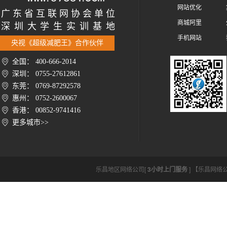
网站优化
广 东 省 互 联 网 协 会 单 位
商城阿里
深 圳 大 学 生 实 训 基 地
手机网站
央视《超级减肥王》合作伙伴
全国： 400-666-2014
深圳： 0755-27612861
东莞： 0769-87292578
惠州： 0752-2600067
香港： 00852-9741416
更多城市>>
乐昌地区网络公司[
3小时上门服务
] 【乐昌网络公司ht