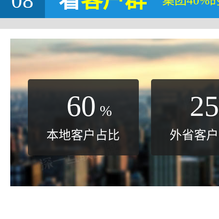
08
看
客户群
集团40%
60
25
%
本地客户占比
外省客户