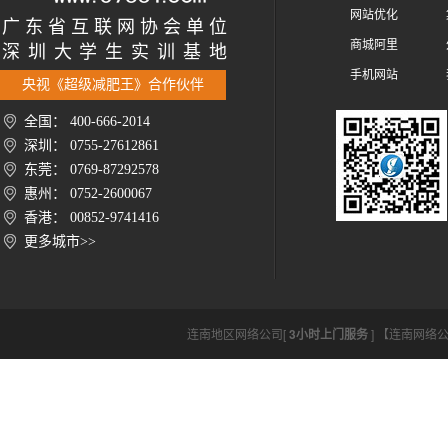
网站优化
广 东 省 互 联 网 协 会 单 位
商城阿里
深 圳 大 学 生 实 训 基 地
手机网站
央视《超级减肥王》合作伙伴
全国： 400-666-2014
深圳： 0755-27612861
东莞： 0769-87292578
惠州： 0752-2600067
香港： 00852-9741416
更多城市>>
连南地区网络公司[
3小时上门服务
] 【连南网络公司ht