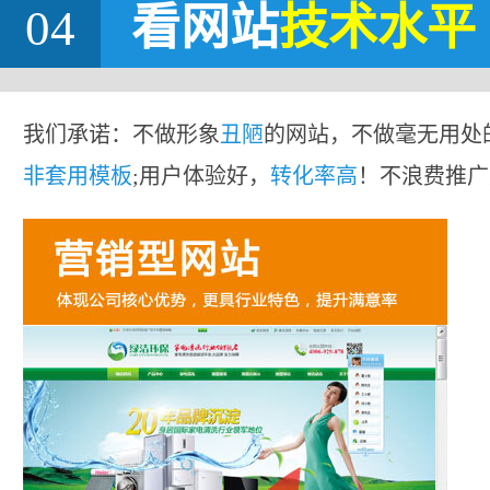
04
看网站
技术水平
我们承诺：不做形象
丑陋
的网站，不做毫无用处
非套用模板
;用户体验好，
转化率高
！不浪费推广