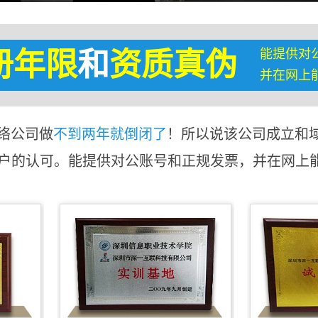
能提供对
册年限
和
资质真伪
并在网上
络公司做
不到两年就倒闭了
！所以说该公司成立和
客户的认可。能提供对公账号和正规发票，并在网上