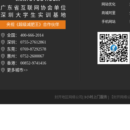
网站优化
广 东 省 互 联 网 协 会 单 位
商城阿里
深 圳 大 学 生 实 训 基 地
手机网站
央视《超级减肥王》合作伙伴
全国： 400-666-2014
深圳： 0755-27612861
东莞： 0769-87292578
惠州： 0752-2600067
香港： 00852-9741416
更多城市>>
封开地区网络公司[
3小时上门服务
] 【封开网络公司ht