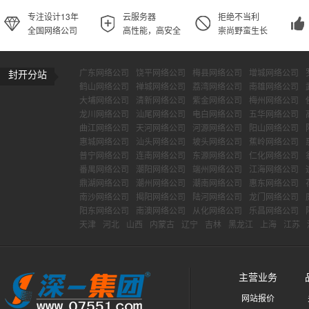
专注设计13年
云服务器
拒绝不当利
全国网络公司
高性能，高安全
崇尚野蛮生长
广东网络公司
饶平网络公司
梅县网络公司
增城网络公司
封开分站
鹤山网络公司
禅城网络公司
荔湾网络公司
南雄网络公司
大埔网络公司
清新网络公司
紫金网络公司
梅州网络公司
龙川网络公司
汕尾网络公司
电白网络公司
五华网络公司
曲江网络公司
天河网络公司
河源网络公司
阳山网络公司
惠城网络公司
汕头网络公司
坡头网络公司
蕉岭网络公司
普宁网络公司
连南网络公司
东源网络公司
仁化网络公司
番禺网络公司
潮阳网络公司
端州网络公司
江海网络公司
鼎湖网络公司
潮州网络公司
潮南网络公司
惠东网络公司
南沙网络公司
揭阳网络公司
陆河网络公司
龙门网络公司
阳东网络公司
南澳网络公司
从化网络公司
乐昌网络公司
天津
河北
山西
内蒙古
辽宁
吉林
黑龙江
上海
江苏
主营业务
网站报价