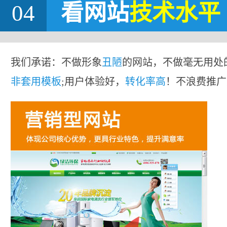
04
看网站
技术水平
我们承诺：不做形象
丑陋
的网站，不做毫无用处
非套用模板
;用户体验好，
转化率高
！不浪费推广