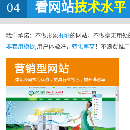
04
看网站
技术水平
我们承诺：不做形象
丑陋
的网站，不做毫无用处
非套用模板
;用户体验好，
转化率高
！不浪费推广