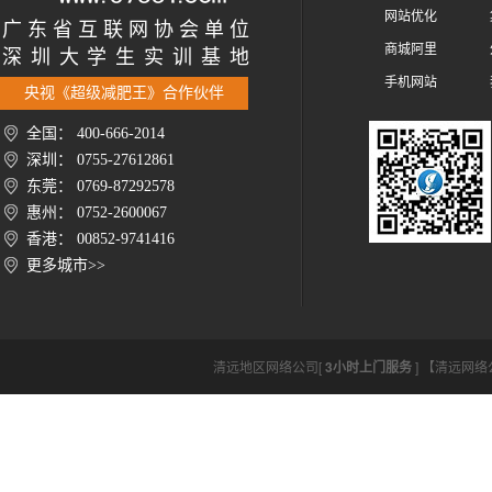
网站优化
广 东 省 互 联 网 协 会 单 位
商城阿里
深 圳 大 学 生 实 训 基 地
手机网站
央视《超级减肥王》合作伙伴
全国： 400-666-2014
深圳： 0755-27612861
东莞： 0769-87292578
惠州： 0752-2600067
香港： 00852-9741416
更多城市>>
清远地区网络公司[
3小时上门服务
] 【清远网络公司h