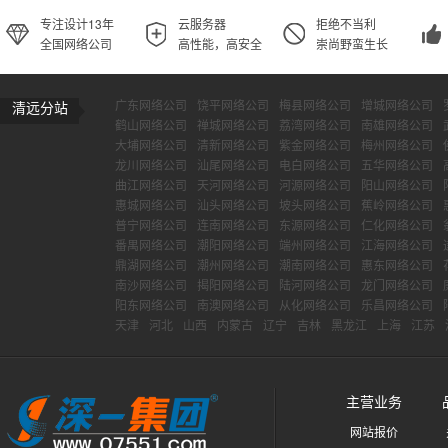
专注设计13年
云服务器
拒绝不当利
全国网络公司
高性能，高安全
崇尚野蛮生长
广东网络公司
饶平网络公司
梅县网络公司
增城网络公司
清远分站
鹤山网络公司
禅城网络公司
荔湾网络公司
南雄网络公司
大埔网络公司
清新网络公司
紫金网络公司
梅州网络公司
龙川网络公司
汕尾网络公司
电白网络公司
五华网络公司
曲江网络公司
天河网络公司
河源网络公司
阳山网络公司
惠城网络公司
汕头网络公司
坡头网络公司
蕉岭网络公司
普宁网络公司
连南网络公司
东源网络公司
仁化网络公司
番禺网络公司
潮阳网络公司
端州网络公司
江海网络公司
鼎湖网络公司
潮州网络公司
潮南网络公司
惠东网络公司
南沙网络公司
揭阳网络公司
陆河网络公司
龙门网络公司
阳东网络公司
南澳网络公司
从化网络公司
乐昌网络公司
天津
河北
山西
内蒙古
辽宁
吉林
黑龙江
上海
江苏
主营业务
网站报价