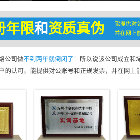
能提供对
册年限
和
资质真伪
并在网上
络公司做
不到两年就倒闭了
！所以说该公司成立和
客户的认可。能提供对公账号和正规发票，并在网上