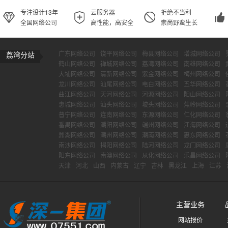
专注设计13年
云服务器
拒绝不当利
全国网络公司
高性能，高安全
崇尚野蛮生长
广东网络公司
饶平网络公司
梅县网络公司
增城网络公司
荔湾分站
鹤山网络公司
禅城网络公司
荔湾网络公司
南雄网络公司
大埔网络公司
清新网络公司
紫金网络公司
梅州网络公司
龙川网络公司
汕尾网络公司
电白网络公司
五华网络公司
曲江网络公司
天河网络公司
河源网络公司
阳山网络公司
惠城网络公司
汕头网络公司
坡头网络公司
蕉岭网络公司
普宁网络公司
连南网络公司
东源网络公司
仁化网络公司
番禺网络公司
潮阳网络公司
端州网络公司
江海网络公司
鼎湖网络公司
潮州网络公司
潮南网络公司
惠东网络公司
南沙网络公司
揭阳网络公司
陆河网络公司
龙门网络公司
阳东网络公司
南澳网络公司
从化网络公司
乐昌网络公司
天津
河北
山西
内蒙古
辽宁
吉林
黑龙江
上海
江苏
主营业务
网站报价