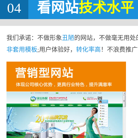
04
看网站
技术水平
我们承诺：不做形象
丑陋
的网站，不做毫无用处
非套用模板
;用户体验好，
转化率高
！不浪费推广