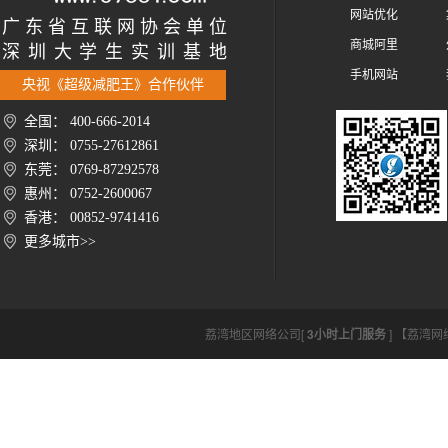
网站优化
广 东 省 互 联 网 协 会 单 位
商城阿里
深 圳 大 学 生 实 训 基 地
手机网站
央视《超级减肥王》合作伙伴
全国： 400-666-2014
深圳： 0755-27612861
东莞： 0769-87292578
惠州： 0752-2600067
香港： 00852-9741416
更多城市>>
荔湾地区网络公司[
3小时上门服务
] 【荔湾网络公司