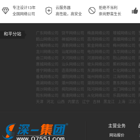
专注设计13年
云服务器
拒绝不当利
全国网络公司
高性能，高安全
崇尚野蛮生长
广东网络公司
饶平网络公司
梅县网络公司
增城网络公司
和平分站
鹤山网络公司
禅城网络公司
荔湾网络公司
南雄网络公司
大埔网络公司
清新网络公司
紫金网络公司
梅州网络公司
龙川网络公司
汕尾网络公司
电白网络公司
五华网络公司
曲江网络公司
天河网络公司
河源网络公司
阳山网络公司
惠城网络公司
汕头网络公司
坡头网络公司
蕉岭网络公司
普宁网络公司
连南网络公司
东源网络公司
仁化网络公司
番禺网络公司
潮阳网络公司
端州网络公司
江海网络公司
鼎湖网络公司
潮州网络公司
潮南网络公司
惠东网络公司
南沙网络公司
揭阳网络公司
陆河网络公司
龙门网络公司
阳东网络公司
南澳网络公司
从化网络公司
乐昌网络公司
天津
河北
山西
内蒙古
辽宁
吉林
黑龙江
上海
江苏
主营业务
网站报价