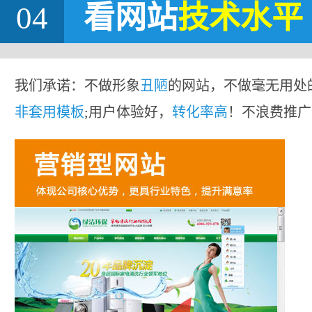
04
看网站
技术水平
我们承诺：不做形象
丑陋
的网站，不做毫无用处
非套用模板
;用户体验好，
转化率高
！不浪费推广