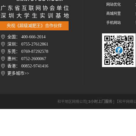
网站优化
广 东 省 互 联 网 协 会 单 位
商城阿里
深 圳 大 学 生 实 训 基 地
手机网站
央视《超级减肥王》合作伙伴
全国： 400-666-2014
深圳： 0755-27612861
东莞： 0769-87292578
惠州： 0752-2600067
香港： 00852-9741416
更多城市>>
和平地区网络公司[
3小时上门服务
] 【和平网络公司ht