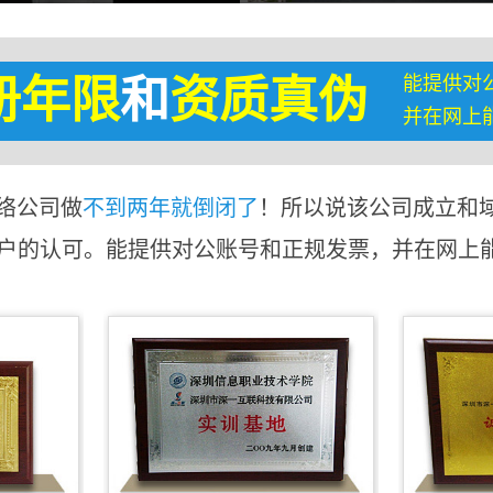
能提供对
册年限
和
资质真伪
并在网上
络公司做
不到两年就倒闭了
！所以说该公司成立和
客户的认可。能提供对公账号和正规发票，并在网上