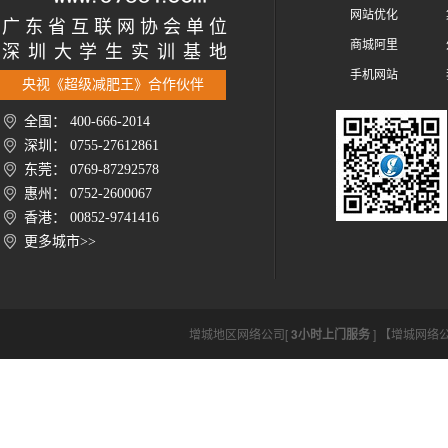
网站优化
广 东 省 互 联 网 协 会 单 位
商城阿里
深 圳 大 学 生 实 训 基 地
手机网站
央视《超级减肥王》合作伙伴
全国： 400-666-2014
深圳： 0755-27612861
东莞： 0769-87292578
惠州： 0752-2600067
香港： 00852-9741416
更多城市>>
增城地区网络公司[
3小时上门服务
] 【增城网络公司ht