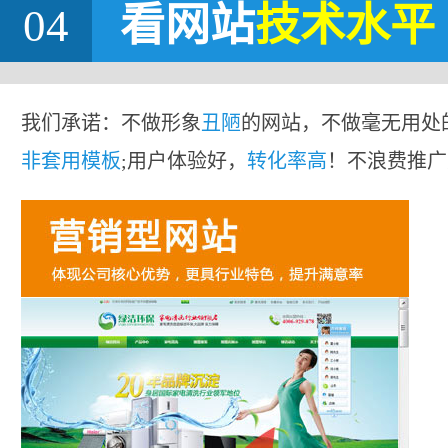
04
看网站
技术水平
我们承诺：不做形象
丑陋
的网站，不做毫无用处
非套用模板
;用户体验好，
转化率高
！不浪费推广