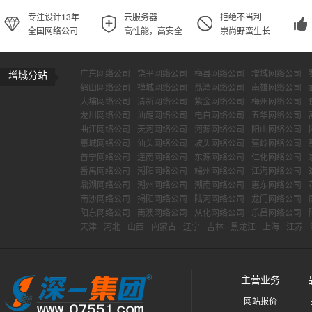
专注设计13年
云服务器
拒绝不当利
全国网络公司
高性能，高安全
崇尚野蛮生长
广东网络公司
饶平网络公司
梅县网络公司
增城网络公司
增城分站
鹤山网络公司
禅城网络公司
荔湾网络公司
南雄网络公司
大埔网络公司
清新网络公司
紫金网络公司
梅州网络公司
龙川网络公司
汕尾网络公司
电白网络公司
五华网络公司
曲江网络公司
天河网络公司
河源网络公司
阳山网络公司
惠城网络公司
汕头网络公司
坡头网络公司
蕉岭网络公司
普宁网络公司
连南网络公司
东源网络公司
仁化网络公司
番禺网络公司
潮阳网络公司
端州网络公司
江海网络公司
鼎湖网络公司
潮州网络公司
潮南网络公司
惠东网络公司
南沙网络公司
揭阳网络公司
陆河网络公司
龙门网络公司
阳东网络公司
南澳网络公司
从化网络公司
乐昌网络公司
天津
河北
山西
内蒙古
辽宁
吉林
黑龙江
上海
江苏
主营业务
网站报价