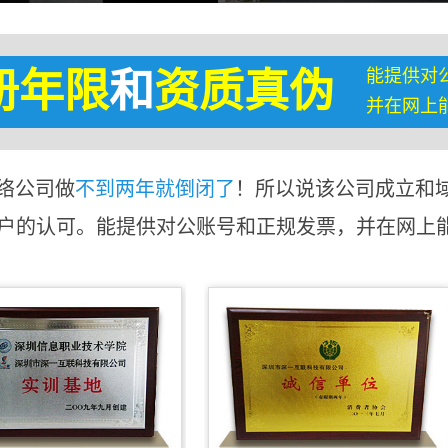
能提供对
册年限
和
资质真伪
并在网上
络公司做
不到两年就倒闭了
！所以说该公司成立和
客户的认可。能提供对公账号和正规发票，并在网上