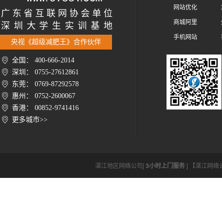
网站优化
广 东 省 互 联 网 协 会 单 位
商城阿里
深 圳 大 学 生 实 训 基 地
手机网站
央视《超级减肥王》合作伙伴
全国： 400-666-2014
深圳： 0755-27612861
东莞： 0769-87292578
惠州： 0752-2600067
香港： 00852-9741416
更多城市>>
湛江地区网络公司[
3小时上门服务
] 【湛江网络公司h