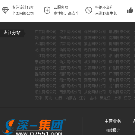
专注设计13年
云服务器
拒绝不当利
全国网络公司
高性能，高安全
崇尚野蛮生长
广东网络公司
饶平网络公司
梅县网络公司
增城网络公司
湛江分站
鹤山网络公司
禅城网络公司
荔湾网络公司
南雄网络公司
大埔网络公司
清新网络公司
紫金网络公司
梅州网络公司
龙川网络公司
汕尾网络公司
电白网络公司
五华网络公司
曲江网络公司
天河网络公司
河源网络公司
阳山网络公司
惠城网络公司
汕头网络公司
坡头网络公司
蕉岭网络公司
普宁网络公司
连南网络公司
东源网络公司
仁化网络公司
番禺网络公司
潮阳网络公司
端州网络公司
江海网络公司
鼎湖网络公司
潮州网络公司
潮南网络公司
惠东网络公司
南沙网络公司
揭阳网络公司
陆河网络公司
龙门网络公司
阳东网络公司
南澳网络公司
从化网络公司
乐昌网络公司
天津
河北
山西
内蒙古
辽宁
吉林
黑龙江
上海
江苏
主营业务
网站报价