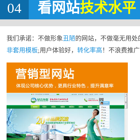
04
看网站
技术水平
我们承诺：不做形象
丑陋
的网站，不做毫无用处
非套用模板
;用户体验好，
转化率高
！不浪费推广