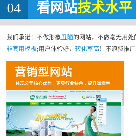
04
看网站
技术水平
我们承诺：不做形象
丑陋
的网站，不做毫无用处
非套用模板
;用户体验好，
转化率高
！不浪费推广