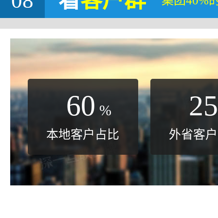
08
看
客户群
集团40%
60
25
%
本地客户占比
外省客户