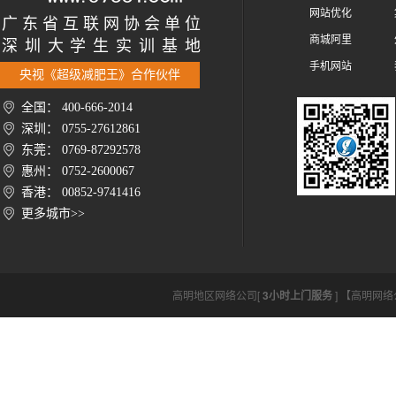
网站优化
广 东 省 互 联 网 协 会 单 位
商城阿里
深 圳 大 学 生 实 训 基 地
手机网站
央视《超级减肥王》合作伙伴
全国： 400-666-2014
深圳： 0755-27612861
东莞： 0769-87292578
惠州： 0752-2600067
香港： 00852-9741416
更多城市>>
高明地区网络公司[
3小时上门服务
] 【高明网络公司h