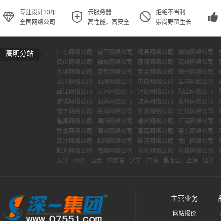
专注设计13年
云服务器
拒绝不当利
全国网络公司
高性能，高安全
崇尚野蛮生长
广东网络公司
饶平网络公司
梅县网络公司
增城网络公司
高明分站
鹤山网络公司
禅城网络公司
荔湾网络公司
南雄网络公司
大埔网络公司
清新网络公司
紫金网络公司
梅州网络公司
龙川网络公司
汕尾网络公司
电白网络公司
五华网络公司
曲江网络公司
天河网络公司
河源网络公司
阳山网络公司
惠城网络公司
汕头网络公司
坡头网络公司
蕉岭网络公司
普宁网络公司
连南网络公司
东源网络公司
仁化网络公司
番禺网络公司
潮阳网络公司
端州网络公司
江海网络公司
鼎湖网络公司
潮州网络公司
潮南网络公司
惠东网络公司
南沙网络公司
揭阳网络公司
陆河网络公司
龙门网络公司
阳东网络公司
南澳网络公司
从化网络公司
乐昌网络公司
天津
河北
山西
内蒙古
辽宁
吉林
黑龙江
上海
江苏
主营业务
网站报价