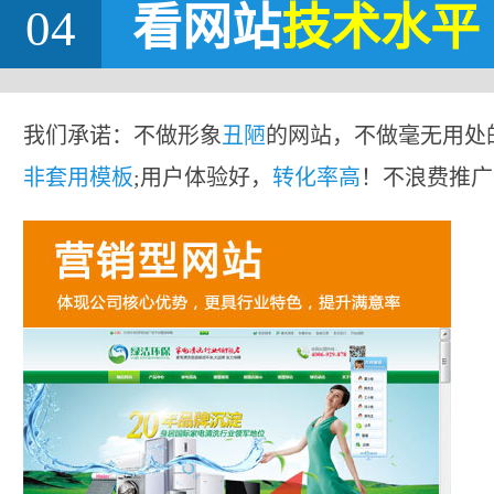
04
看网站
技术水平
我们承诺：不做形象
丑陋
的网站，不做毫无用处
非套用模板
;用户体验好，
转化率高
！不浪费推广