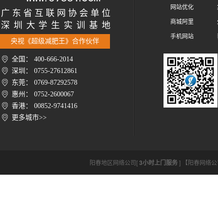
网站优化
广 东 省 互 联 网 协 会 单 位
商城阿里
深 圳 大 学 生 实 训 基 地
手机网站
央视《超级减肥王》合作伙伴
全国： 400-666-2014
深圳： 0755-27612861
东莞： 0769-87292578
惠州： 0752-2600067
香港： 00852-9741416
更多城市>>
阳春地区网络公司[
3小时上门服务
] 【阳春网络公司htt