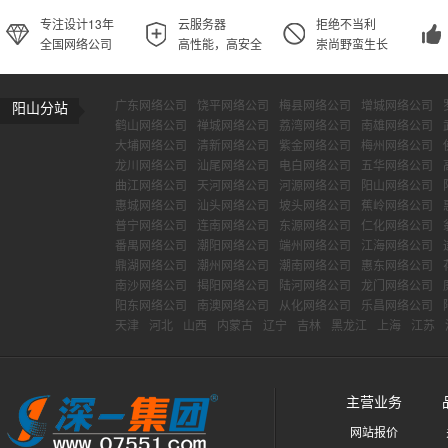
专注设计13年
云服务器
拒绝不当利
全国网络公司
高性能，高安全
崇尚野蛮生长
广东网络公司
饶平网络公司
梅县网络公司
增城网络公司
阳山分站
鹤山网络公司
禅城网络公司
荔湾网络公司
南雄网络公司
大埔网络公司
清新网络公司
紫金网络公司
梅州网络公司
龙川网络公司
汕尾网络公司
电白网络公司
五华网络公司
曲江网络公司
天河网络公司
河源网络公司
阳山网络公司
惠城网络公司
汕头网络公司
坡头网络公司
蕉岭网络公司
普宁网络公司
连南网络公司
东源网络公司
仁化网络公司
番禺网络公司
潮阳网络公司
端州网络公司
江海网络公司
鼎湖网络公司
潮州网络公司
潮南网络公司
惠东网络公司
南沙网络公司
揭阳网络公司
陆河网络公司
龙门网络公司
阳东网络公司
南澳网络公司
从化网络公司
乐昌网络公司
天津
河北
山西
内蒙古
辽宁
吉林
黑龙江
上海
江苏
主营业务
网站报价