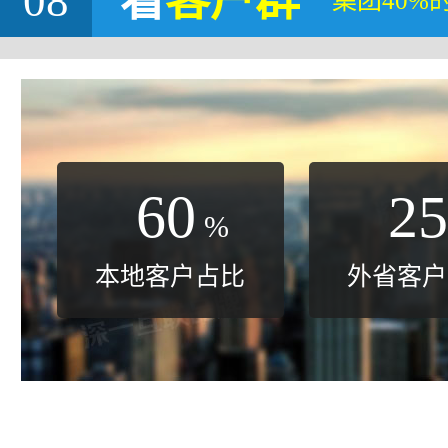
08
看
客户群
集团40%
60
25
%
本地客户占比
外省客户