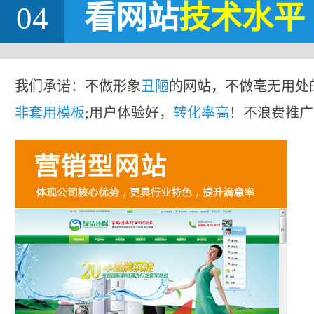
04
看网站
技术水平
我们承诺：不做形象
丑陋
的网站，不做毫无用处
非套用模板
;用户体验好，
转化率高
！不浪费推广