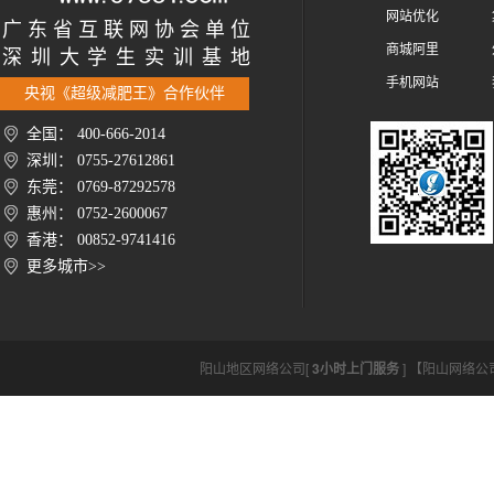
网站优化
广 东 省 互 联 网 协 会 单 位
商城阿里
深 圳 大 学 生 实 训 基 地
手机网站
央视《超级减肥王》合作伙伴
全国： 400-666-2014
深圳： 0755-27612861
东莞： 0769-87292578
惠州： 0752-2600067
香港： 00852-9741416
更多城市>>
阳山地区网络公司[
3小时上门服务
] 【阳山网络公司htt