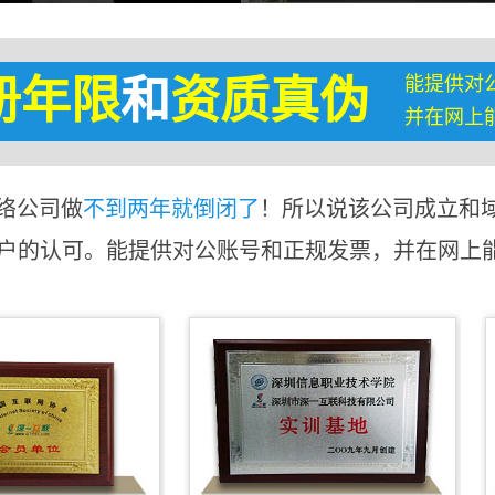
能提供对
册年限
和
资质真伪
并在网上
络公司做
不到两年就倒闭了
！所以说该公司成立和
客户的认可。能提供对公账号和正规发票，并在网上