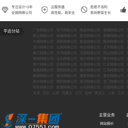
专注设计13年
云服务器
拒绝不当利
全国网络公司
高性能，高安全
崇尚野蛮生长
广东网络公司
饶平网络公司
梅县网络公司
增城网络公司
平远分站
鹤山网络公司
禅城网络公司
荔湾网络公司
南雄网络公司
大埔网络公司
清新网络公司
紫金网络公司
梅州网络公司
龙川网络公司
汕尾网络公司
电白网络公司
五华网络公司
曲江网络公司
天河网络公司
河源网络公司
阳山网络公司
惠城网络公司
汕头网络公司
坡头网络公司
蕉岭网络公司
普宁网络公司
连南网络公司
东源网络公司
仁化网络公司
番禺网络公司
潮阳网络公司
端州网络公司
江海网络公司
鼎湖网络公司
潮州网络公司
潮南网络公司
惠东网络公司
南沙网络公司
揭阳网络公司
陆河网络公司
龙门网络公司
阳东网络公司
南澳网络公司
从化网络公司
乐昌网络公司
天津
河北
山西
内蒙古
辽宁
吉林
黑龙江
上海
江苏
主营业务
网站报价