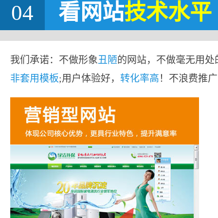
04
看网站
技术水平
我们承诺：不做形象
丑陋
的网站，不做毫无用处
非套用模板
;用户体验好，
转化率高
！不浪费推广