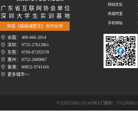
网站优化
广 东 省 互 联 网 协 会 单 位
商城阿里
深 圳 大 学 生 实 训 基 地
手机网站
央视《超级减肥王》合作伙伴
全国： 400-666-2014
深圳： 0755-27612861
东莞： 0769-87292578
惠州： 0752-2600067
香港： 00852-9741416
更多城市>>
平远地区网络公司[
3小时上门服务
] 【平远网络公司htt