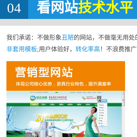
04
看网站
技术水平
我们承诺：不做形象
丑陋
的网站，不做毫无用处
非套用模板
;用户体验好，
转化率高
！不浪费推广