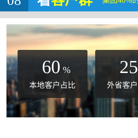
08
看
客户群
集团40%
60
25
%
本地客户占比
外省客户