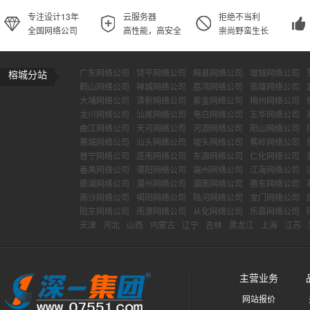
专注设计13年
云服务器
拒绝不当利
全国网络公司
高性能，高安全
崇尚野蛮生长
广东网络公司
饶平网络公司
梅县网络公司
增城网络公司
榕城分站
鹤山网络公司
禅城网络公司
荔湾网络公司
南雄网络公司
大埔网络公司
清新网络公司
紫金网络公司
梅州网络公司
龙川网络公司
汕尾网络公司
电白网络公司
五华网络公司
曲江网络公司
天河网络公司
河源网络公司
阳山网络公司
惠城网络公司
汕头网络公司
坡头网络公司
蕉岭网络公司
普宁网络公司
连南网络公司
东源网络公司
仁化网络公司
番禺网络公司
潮阳网络公司
端州网络公司
江海网络公司
鼎湖网络公司
潮州网络公司
潮南网络公司
惠东网络公司
南沙网络公司
揭阳网络公司
陆河网络公司
龙门网络公司
阳东网络公司
南澳网络公司
从化网络公司
乐昌网络公司
天津
河北
山西
内蒙古
辽宁
吉林
黑龙江
上海
江苏
主营业务
网站报价