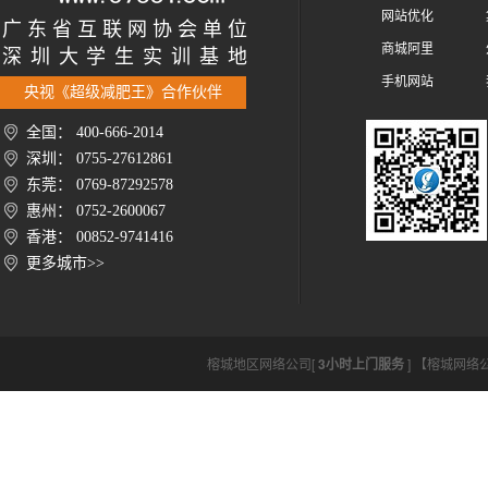
网站优化
广 东 省 互 联 网 协 会 单 位
商城阿里
深 圳 大 学 生 实 训 基 地
手机网站
央视《超级减肥王》合作伙伴
全国： 400-666-2014
深圳： 0755-27612861
东莞： 0769-87292578
惠州： 0752-2600067
香港： 00852-9741416
更多城市>>
榕城地区网络公司[
3小时上门服务
] 【榕城网络公司ht