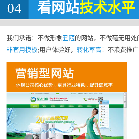
04
看网站
技术水平
我们承诺：不做形象
丑陋
的网站，不做毫无用处
非套用模板
;用户体验好，
转化率高
！不浪费推广