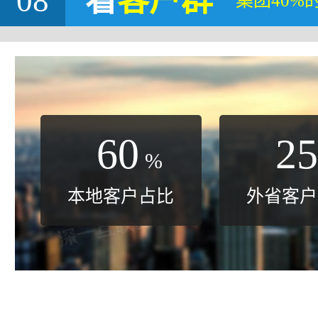
08
看
客户群
集团40%
60
25
%
本地客户占比
外省客户