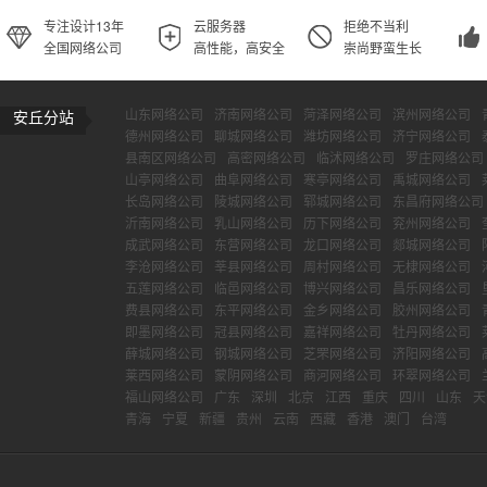
专注设计13年
云服务器
拒绝不当利
全国网络公司
高性能，高安全
崇尚野蛮生长
山东网络公司
济南网络公司
菏泽网络公司
滨州网络公司
安丘分站
德州网络公司
聊城网络公司
潍坊网络公司
济宁网络公司
县南区网络公司
高密网络公司
临沭网络公司
罗庄网络公司
山亭网络公司
曲阜网络公司
寒亭网络公司
禹城网络公司
长岛网络公司
陵城网络公司
郓城网络公司
东昌府网络公司
沂南网络公司
乳山网络公司
历下网络公司
兖州网络公司
成武网络公司
东营网络公司
龙口网络公司
郯城网络公司
李沧网络公司
莘县网络公司
周村网络公司
无棣网络公司
五莲网络公司
临邑网络公司
博兴网络公司
昌乐网络公司
费县网络公司
东平网络公司
金乡网络公司
胶州网络公司
即墨网络公司
冠县网络公司
嘉祥网络公司
牡丹网络公司
薛城网络公司
钢城网络公司
芝罘网络公司
济阳网络公司
莱西网络公司
蒙阴网络公司
商河网络公司
环翠网络公司
福山网络公司
广东
深圳
北京
江西
重庆
四川
山东
天
青海
宁夏
新疆
贵州
云南
西藏
香港
澳门
台湾