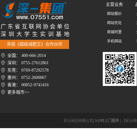
主营业务
网站报价
网站优化
广 东 省 互 联 网 协 会 单 位
商城阿里
深 圳 大 学 生 实 训 基 地
手机网站
央视《超级减肥王》合作伙伴
全国： 400-666-2014
深圳： 0755-27612861
东莞： 0769-87292578
惠州： 0752-2600067
香港： 00852-9741416
更多城市>>
安丘地区网络公司[
3小时上门服务
] 【安丘网络公