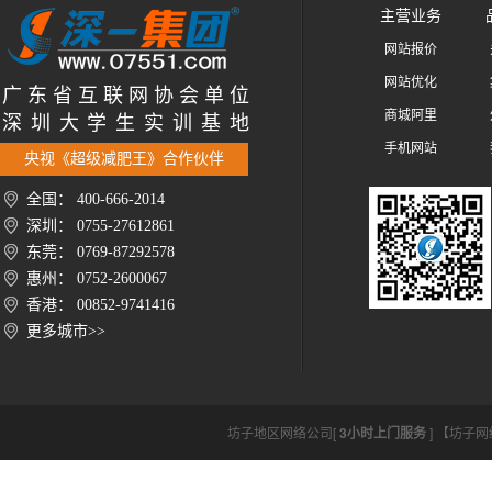
主营业务
网站报价
网站优化
广 东 省 互 联 网 协 会 单 位
商城阿里
深 圳 大 学 生 实 训 基 地
手机网站
央视《超级减肥王》合作伙伴
全国： 400-666-2014
深圳： 0755-27612861
东莞： 0769-87292578
惠州： 0752-2600067
香港： 00852-9741416
更多城市>>
坊子地区网络公司[
3小时上门服务
] 【坊子网络公