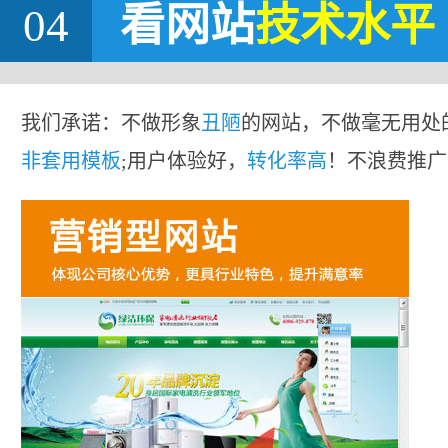
04
看网站
技术水平
我们承诺：不做形象
丑陋
的网站，不做毫无用处
非套用模板
;用户体验好，
转化率高
！不浪费推广