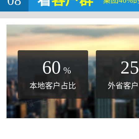
08
看
客户群
集团40%
60
25
%
本地客户占比
外省客户