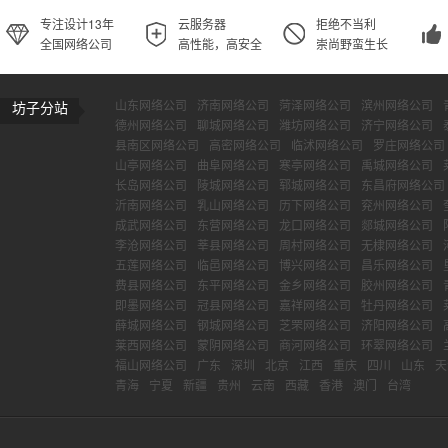
专注设计13年
云服务器
拒绝不当利
全国网络公司
高性能，高安全
崇尚野蛮生长
山东网络公司
济南网络公司
菏泽网络公司
滨州网络公司
坊子分站
德州网络公司
聊城网络公司
潍坊网络公司
济宁网络公司
县南区网络公司
高密网络公司
临沭网络公司
罗庄网络公司
山亭网络公司
曲阜网络公司
寒亭网络公司
禹城网络公司
长岛网络公司
陵城网络公司
郓城网络公司
东昌府网络公司
沂南网络公司
乳山网络公司
历下网络公司
兖州网络公司
成武网络公司
东营网络公司
龙口网络公司
郯城网络公司
李沧网络公司
莘县网络公司
周村网络公司
无棣网络公司
五莲网络公司
临邑网络公司
博兴网络公司
昌乐网络公司
费县网络公司
东平网络公司
金乡网络公司
胶州网络公司
即墨网络公司
冠县网络公司
嘉祥网络公司
牡丹网络公司
薛城网络公司
钢城网络公司
芝罘网络公司
济阳网络公司
莱西网络公司
蒙阴网络公司
商河网络公司
环翠网络公司
福山网络公司
广东
深圳
北京
江西
重庆
四川
山东
天
青海
宁夏
新疆
贵州
云南
西藏
香港
澳门
台湾