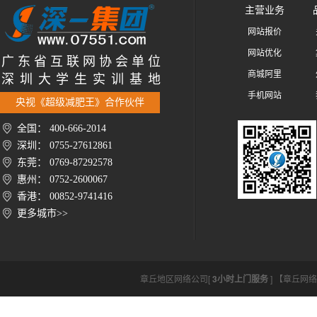
主营业务
网站报价
网站优化
广 东 省 互 联 网 协 会 单 位
商城阿里
深 圳 大 学 生 实 训 基 地
手机网站
央视《超级减肥王》合作伙伴
全国： 400-666-2014
深圳： 0755-27612861
东莞： 0769-87292578
惠州： 0752-2600067
香港： 00852-9741416
更多城市>>
章丘地区网络公司[
3小时上门服务
] 【章丘网络公司h