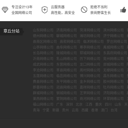
专注设计13年
云服务器
拒绝不当利
全国网络公司
高性能，高安全
崇尚野蛮生长
山东网络公司
济南网络公司
菏泽网络公司
滨州网络公司
章丘分站
德州网络公司
聊城网络公司
潍坊网络公司
济宁网络公司
县南区网络公司
高密网络公司
临沭网络公司
罗庄网络公司
山亭网络公司
曲阜网络公司
寒亭网络公司
禹城网络公司
长岛网络公司
陵城网络公司
郓城网络公司
东昌府网络公司
沂南网络公司
乳山网络公司
历下网络公司
兖州网络公司
成武网络公司
东营网络公司
龙口网络公司
郯城网络公司
李沧网络公司
莘县网络公司
周村网络公司
无棣网络公司
五莲网络公司
临邑网络公司
博兴网络公司
昌乐网络公司
费县网络公司
东平网络公司
金乡网络公司
胶州网络公司
即墨网络公司
冠县网络公司
嘉祥网络公司
牡丹网络公司
薛城网络公司
钢城网络公司
芝罘网络公司
济阳网络公司
莱西网络公司
蒙阴网络公司
商河网络公司
环翠网络公司
福山网络公司
广东
深圳
北京
江西
重庆
四川
山东
天
青海
宁夏
新疆
贵州
云南
西藏
香港
澳门
台湾