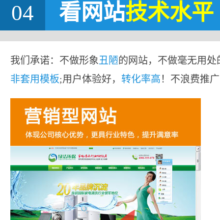
04
看网站
技术水平
我们承诺：不做形象
丑陋
的网站，不做毫无用处
非套用模板
;用户体验好，
转化率高
！不浪费推广