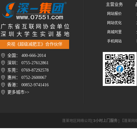
主营业务
网站报价
网站优化
广 东 省 互 联 网 协 会 单 位
商城阿里
深 圳 大 学 生 实 训 基 地
手机网站
央视《超级减肥王》合作伙伴
全国： 400-666-2014
深圳： 0755-27612861
东莞： 0769-87292578
惠州： 0752-2600067
香港： 00852-9741416
更多城市>>
蓬莱地区网络公司[
3小时上门服务
] 【蓬莱网络公司