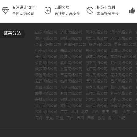
专注设计13年
云服务器
拒绝不当利
全国网络公司
高性能，高安全
崇尚野蛮生长
山东网络公司
济南网络公司
菏泽网络公司
滨州网络公司
蓬莱分站
德州网络公司
聊城网络公司
潍坊网络公司
济宁网络公司
县南区网络公司
高密网络公司
临沭网络公司
罗庄网络公司
山亭网络公司
曲阜网络公司
寒亭网络公司
禹城网络公司
长岛网络公司
陵城网络公司
郓城网络公司
东昌府网络公司
沂南网络公司
乳山网络公司
历下网络公司
兖州网络公司
成武网络公司
东营网络公司
龙口网络公司
郯城网络公司
李沧网络公司
莘县网络公司
周村网络公司
无棣网络公司
五莲网络公司
临邑网络公司
博兴网络公司
昌乐网络公司
费县网络公司
东平网络公司
金乡网络公司
胶州网络公司
即墨网络公司
冠县网络公司
嘉祥网络公司
牡丹网络公司
薛城网络公司
钢城网络公司
芝罘网络公司
济阳网络公司
莱西网络公司
蒙阴网络公司
商河网络公司
环翠网络公司
福山网络公司
广东
深圳
北京
江西
重庆
四川
山东
天
青海
宁夏
新疆
贵州
云南
西藏
香港
澳门
台湾