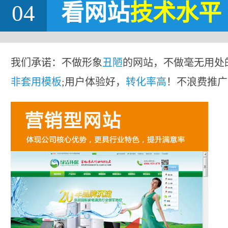
04
看网站
技术水平
我们承诺：不做形象
丑陋
的网站，不做毫无用处
非套用模板
;用户体验好，
转化率高
！不浪费推广