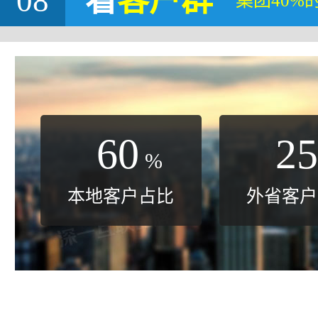
08
看
客户群
集团40%
60
25
%
本地客户占比
外省客户