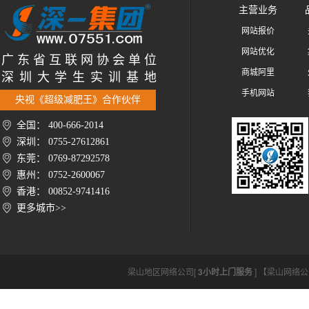
主营业务
网站报价
网站优化
广 东 省 互 联 网 协 会 单 位
商城阿里
深 圳 大 学 生 实 训 基 地
手机网站
央视《超级减肥王》合作伙伴
全国： 400-666-2014
深圳： 0755-27612861
东莞： 0769-87292578
惠州： 0752-2600067
香港： 00852-9741416
更多城市>>
梁山地区网络公司[
3小时上门服务
] 【梁山网络公司htt