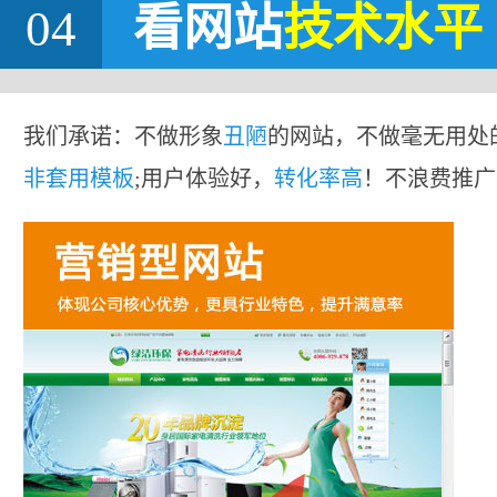
04
看网站
技术水平
我们承诺：不做形象
丑陋
的网站，不做毫无用处
非套用模板
;用户体验好，
转化率高
！不浪费推广