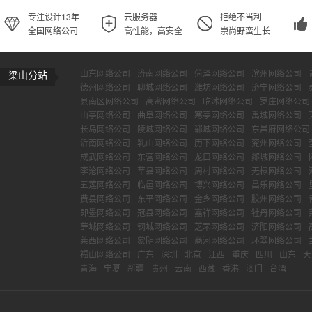
专注设计13年
云服务器
拒绝不当利
全国网络公司
高性能，高安全
崇尚野蛮生长
山东网络公司
济南网络公司
菏泽网络公司
滨州网络公司
梁山分站
德州网络公司
聊城网络公司
潍坊网络公司
济宁网络公司
县南区网络公司
高密网络公司
临沭网络公司
罗庄网络公司
山亭网络公司
曲阜网络公司
寒亭网络公司
禹城网络公司
长岛网络公司
陵城网络公司
郓城网络公司
东昌府网络公司
沂南网络公司
乳山网络公司
历下网络公司
兖州网络公司
成武网络公司
东营网络公司
龙口网络公司
郯城网络公司
李沧网络公司
莘县网络公司
周村网络公司
无棣网络公司
五莲网络公司
临邑网络公司
博兴网络公司
昌乐网络公司
费县网络公司
东平网络公司
金乡网络公司
胶州网络公司
即墨网络公司
冠县网络公司
嘉祥网络公司
牡丹网络公司
薛城网络公司
钢城网络公司
芝罘网络公司
济阳网络公司
莱西网络公司
蒙阴网络公司
商河网络公司
环翠网络公司
福山网络公司
广东
深圳
北京
江西
重庆
四川
山东
天
青海
宁夏
新疆
贵州
云南
西藏
香港
澳门
台湾