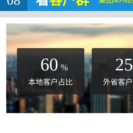
08
看
客户群
集团40%
60
25
%
本地客户占比
外省客户