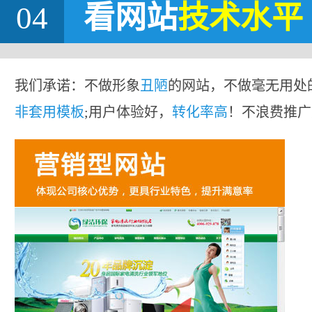
04
看网站
技术水平
我们承诺：不做形象
丑陋
的网站，不做毫无用处
非套用模板
;用户体验好，
转化率高
！不浪费推广