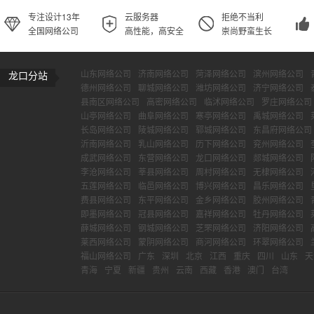
专注设计13年
云服务器
拒绝不当利
全国网络公司
高性能，高安全
崇尚野蛮生长
山东网络公司
济南网络公司
菏泽网络公司
滨州网络公司
龙口分站
德州网络公司
聊城网络公司
潍坊网络公司
济宁网络公司
县南区网络公司
高密网络公司
临沭网络公司
罗庄网络公司
山亭网络公司
曲阜网络公司
寒亭网络公司
禹城网络公司
长岛网络公司
陵城网络公司
郓城网络公司
东昌府网络公司
沂南网络公司
乳山网络公司
历下网络公司
兖州网络公司
成武网络公司
东营网络公司
龙口网络公司
郯城网络公司
李沧网络公司
莘县网络公司
周村网络公司
无棣网络公司
五莲网络公司
临邑网络公司
博兴网络公司
昌乐网络公司
费县网络公司
东平网络公司
金乡网络公司
胶州网络公司
即墨网络公司
冠县网络公司
嘉祥网络公司
牡丹网络公司
薛城网络公司
钢城网络公司
芝罘网络公司
济阳网络公司
莱西网络公司
蒙阴网络公司
商河网络公司
环翠网络公司
福山网络公司
广东
深圳
北京
江西
重庆
四川
山东
天
青海
宁夏
新疆
贵州
云南
西藏
香港
澳门
台湾