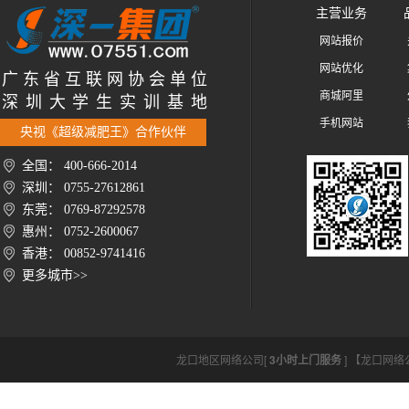
主营业务
网站报价
网站优化
广 东 省 互 联 网 协 会 单 位
商城阿里
深 圳 大 学 生 实 训 基 地
手机网站
央视《超级减肥王》合作伙伴
全国： 400-666-2014
深圳： 0755-27612861
东莞： 0769-87292578
惠州： 0752-2600067
香港： 00852-9741416
更多城市>>
龙口地区网络公司[
3小时上门服务
] 【龙口网络公司h