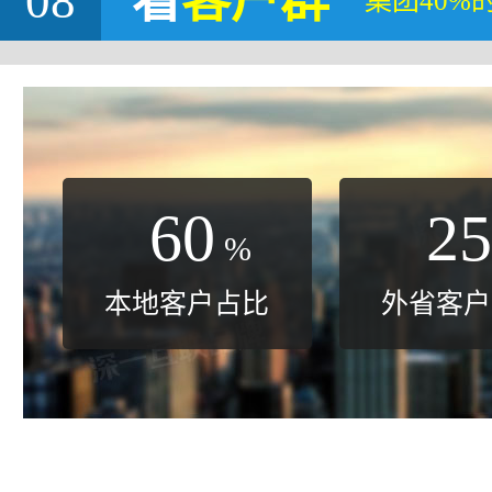
08
看
客户群
集团40%
60
25
%
本地客户占比
外省客户