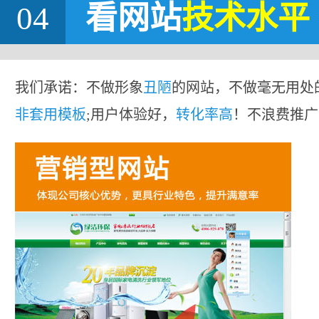
04
看网站
技术水平
我们承诺：不做形象
丑陋
的网站，不做毫无用处
非套用模板
;用户体验好，
转化率高
！不浪费推广