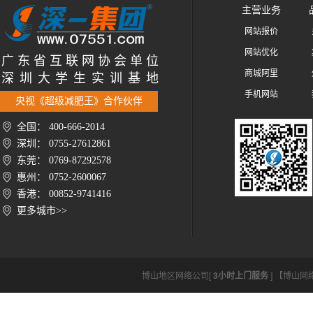
主营业务
网站报价
网站优化
广 东 省 互 联 网 协 会 单 位
商城阿里
深 圳 大 学 生 实 训 基 地
手机网站
央视《超级减肥王》合作伙伴
全国： 400-666-2014
深圳： 0755-27612861
东莞： 0769-87292578
惠州： 0752-2600067
香港： 00852-9741416
更多城市>>
博山地区网络公司[
3小时上门服务
] 【博山网络公司