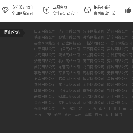
专注设计13年
云服务器
拒绝不当利
全国网络公司
高性能，高安全
崇尚野蛮生长
山东网络公司
济南网络公司
菏泽网络公司
滨州网络公司
博山分站
德州网络公司
聊城网络公司
潍坊网络公司
济宁网络公司
县南区网络公司
高密网络公司
临沭网络公司
罗庄网络公司
山亭网络公司
曲阜网络公司
寒亭网络公司
禹城网络公司
长岛网络公司
陵城网络公司
郓城网络公司
东昌府网络公司
沂南网络公司
乳山网络公司
历下网络公司
兖州网络公司
成武网络公司
东营网络公司
龙口网络公司
郯城网络公司
李沧网络公司
莘县网络公司
周村网络公司
无棣网络公司
五莲网络公司
临邑网络公司
博兴网络公司
昌乐网络公司
费县网络公司
东平网络公司
金乡网络公司
胶州网络公司
即墨网络公司
冠县网络公司
嘉祥网络公司
牡丹网络公司
薛城网络公司
钢城网络公司
芝罘网络公司
济阳网络公司
莱西网络公司
蒙阴网络公司
商河网络公司
环翠网络公司
福山网络公司
广东
深圳
北京
江西
重庆
四川
山东
天
青海
宁夏
新疆
贵州
云南
西藏
香港
澳门
台湾