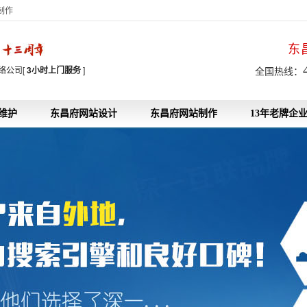
制作
东
7
络公司[
3小时上门服务
]
全国热线：
维护
东昌府网站设计
东昌府网站制作
13年老牌企