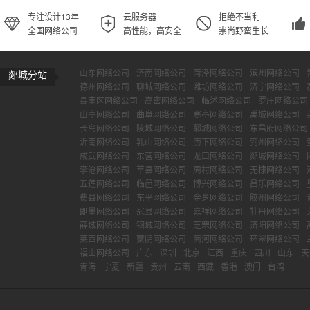
专注设计13年
云服务器
拒绝不当利
全国网络公司
高性能，高安全
崇尚野蛮生长
山东网络公司
济南网络公司
菏泽网络公司
滨州网络公司
郯城分站
德州网络公司
聊城网络公司
潍坊网络公司
济宁网络公司
县南区网络公司
高密网络公司
临沭网络公司
罗庄网络公司
山亭网络公司
曲阜网络公司
寒亭网络公司
禹城网络公司
长岛网络公司
陵城网络公司
郓城网络公司
东昌府网络公司
沂南网络公司
乳山网络公司
历下网络公司
兖州网络公司
成武网络公司
东营网络公司
龙口网络公司
郯城网络公司
李沧网络公司
莘县网络公司
周村网络公司
无棣网络公司
五莲网络公司
临邑网络公司
博兴网络公司
昌乐网络公司
费县网络公司
东平网络公司
金乡网络公司
胶州网络公司
即墨网络公司
冠县网络公司
嘉祥网络公司
牡丹网络公司
薛城网络公司
钢城网络公司
芝罘网络公司
济阳网络公司
莱西网络公司
蒙阴网络公司
商河网络公司
环翠网络公司
福山网络公司
广东
深圳
北京
江西
重庆
四川
山东
天
青海
宁夏
新疆
贵州
云南
西藏
香港
澳门
台湾