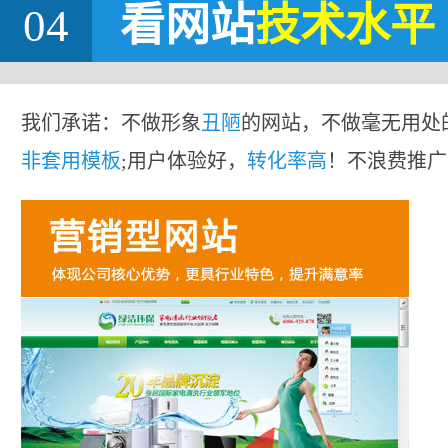
04
看网站
技术水平
我们承诺：不做形象
丑陋
的网站，不做毫无用处
非套用模板
;用户体验好，
转化率高
！不浪费推广