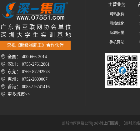
主营业务
网站报价
网站优化
广 东 省 互 联 网 协 会 单 位
商城阿里
深 圳 大 学 生 实 训 基 地
手机网站
央视《超级减肥王》合作伙伴
全国： 400-666-2014
深圳： 0755-27612861
东莞： 0769-87292578
惠州： 0752-2600067
香港： 00852-9741416
更多城市>>
郯城地区网络公司[
3小时上门服务
] 【郯城网络公司h