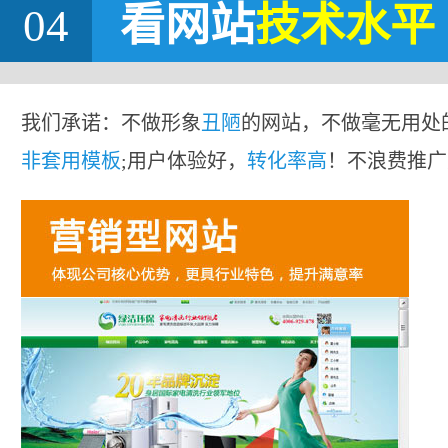
04
看网站
技术水平
我们承诺：不做形象
丑陋
的网站，不做毫无用处
非套用模板
;用户体验好，
转化率高
！不浪费推广