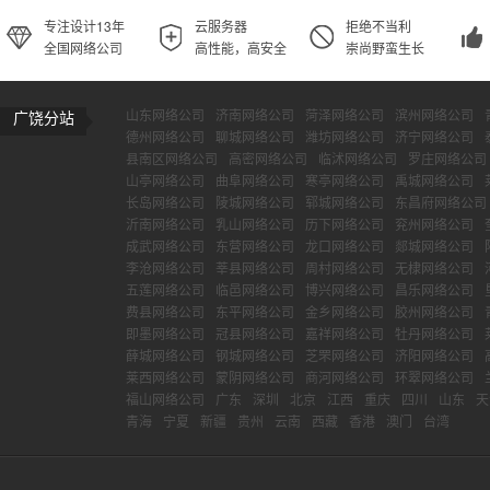
专注设计13年
云服务器
拒绝不当利
全国网络公司
高性能，高安全
崇尚野蛮生长
山东网络公司
济南网络公司
菏泽网络公司
滨州网络公司
广饶分站
德州网络公司
聊城网络公司
潍坊网络公司
济宁网络公司
县南区网络公司
高密网络公司
临沭网络公司
罗庄网络公司
山亭网络公司
曲阜网络公司
寒亭网络公司
禹城网络公司
长岛网络公司
陵城网络公司
郓城网络公司
东昌府网络公司
沂南网络公司
乳山网络公司
历下网络公司
兖州网络公司
成武网络公司
东营网络公司
龙口网络公司
郯城网络公司
李沧网络公司
莘县网络公司
周村网络公司
无棣网络公司
五莲网络公司
临邑网络公司
博兴网络公司
昌乐网络公司
费县网络公司
东平网络公司
金乡网络公司
胶州网络公司
即墨网络公司
冠县网络公司
嘉祥网络公司
牡丹网络公司
薛城网络公司
钢城网络公司
芝罘网络公司
济阳网络公司
莱西网络公司
蒙阴网络公司
商河网络公司
环翠网络公司
福山网络公司
广东
深圳
北京
江西
重庆
四川
山东
天
青海
宁夏
新疆
贵州
云南
西藏
香港
澳门
台湾