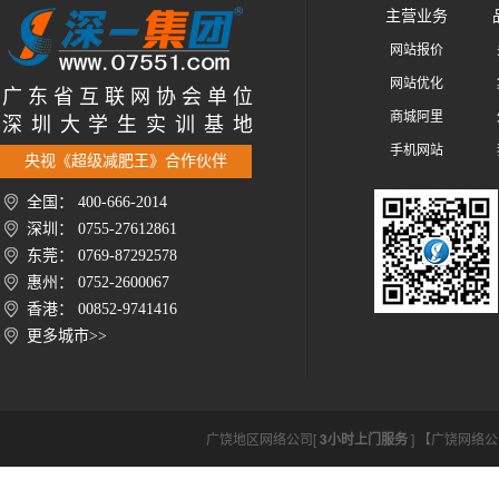
主营业务
网站报价
网站优化
广 东 省 互 联 网 协 会 单 位
商城阿里
深 圳 大 学 生 实 训 基 地
手机网站
央视《超级减肥王》合作伙伴
全国： 400-666-2014
深圳： 0755-27612861
东莞： 0769-87292578
惠州： 0752-2600067
香港： 00852-9741416
更多城市>>
广饶地区网络公司[
3小时上门服务
] 【广饶网络公司htt