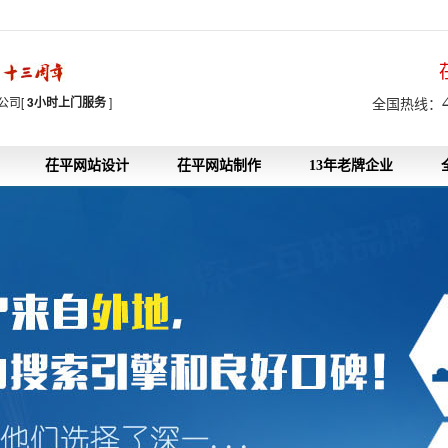
7
公司[
3小时上门服务
]
全国热线：
茌平网站设计
茌平网站制作
13年老牌企业