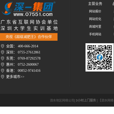
主营业务
网站报价
网站优化
广 东 省 互 联 网 协 会 单 位
商城阿里
深 圳 大 学 生 实 训 基 地
手机网站
央视《超级减肥王》合作伙伴
全国： 400-666-2014
深圳： 0755-27612861
东莞： 0769-87292578
惠州： 0752-2600067
香港： 00852-9741416
更多城市>>
泗水地区网络公司[
3小时上门服务
] 【泗水网络公司h