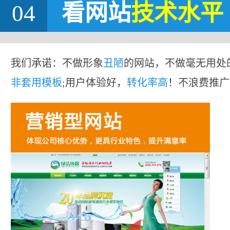
04
看网站
技术水平
我们承诺：不做形象
丑陋
的网站，不做毫无用处
非套用模板
;用户体验好，
转化率高
！不浪费推广