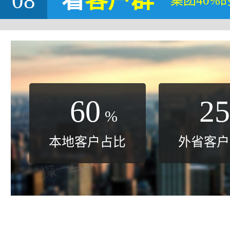
08
看
客户群
集团40%
60
25
%
本地客户占比
外省客户