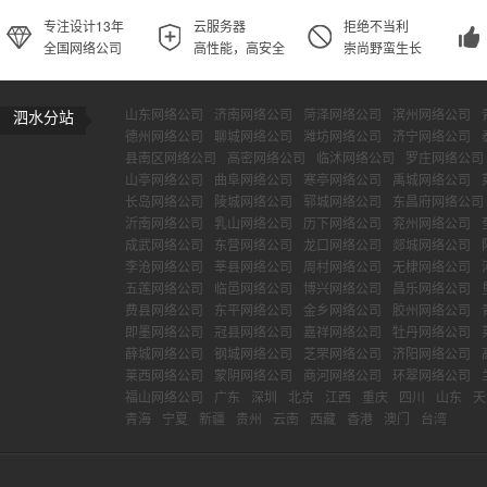
专注设计13年
云服务器
拒绝不当利
全国网络公司
高性能，高安全
崇尚野蛮生长
山东网络公司
济南网络公司
菏泽网络公司
滨州网络公司
泗水分站
德州网络公司
聊城网络公司
潍坊网络公司
济宁网络公司
县南区网络公司
高密网络公司
临沭网络公司
罗庄网络公司
山亭网络公司
曲阜网络公司
寒亭网络公司
禹城网络公司
长岛网络公司
陵城网络公司
郓城网络公司
东昌府网络公司
沂南网络公司
乳山网络公司
历下网络公司
兖州网络公司
成武网络公司
东营网络公司
龙口网络公司
郯城网络公司
李沧网络公司
莘县网络公司
周村网络公司
无棣网络公司
五莲网络公司
临邑网络公司
博兴网络公司
昌乐网络公司
费县网络公司
东平网络公司
金乡网络公司
胶州网络公司
即墨网络公司
冠县网络公司
嘉祥网络公司
牡丹网络公司
薛城网络公司
钢城网络公司
芝罘网络公司
济阳网络公司
莱西网络公司
蒙阴网络公司
商河网络公司
环翠网络公司
福山网络公司
广东
深圳
北京
江西
重庆
四川
山东
天
青海
宁夏
新疆
贵州
云南
西藏
香港
澳门
台湾