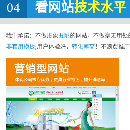
04
看网站
技术水平
我们承诺：不做形象
丑陋
的网站，不做毫无用处
非套用模板
;用户体验好，
转化率高
！不浪费推广