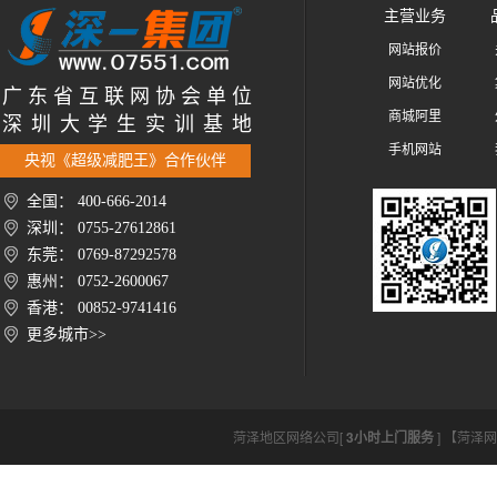
主营业务
网站报价
网站优化
广 东 省 互 联 网 协 会 单 位
商城阿里
深 圳 大 学 生 实 训 基 地
手机网站
央视《超级减肥王》合作伙伴
全国： 400-666-2014
深圳： 0755-27612861
东莞： 0769-87292578
惠州： 0752-2600067
香港： 00852-9741416
更多城市>>
菏泽地区网络公司[
3小时上门服务
] 【菏泽网络公