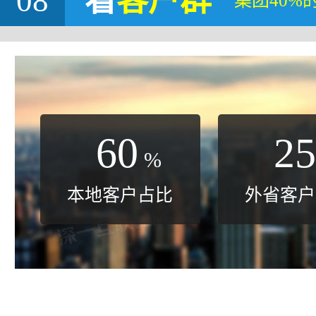
08
看
客户群
集团40%
60
25
%
本地客户占比
外省客户