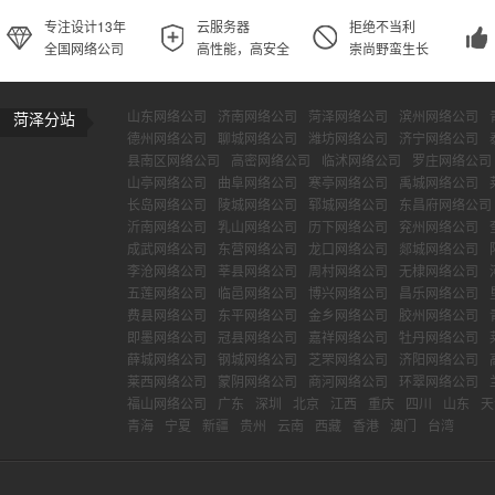
专注设计13年
云服务器
拒绝不当利
全国网络公司
高性能，高安全
崇尚野蛮生长
山东网络公司
济南网络公司
菏泽网络公司
滨州网络公司
菏泽分站
德州网络公司
聊城网络公司
潍坊网络公司
济宁网络公司
县南区网络公司
高密网络公司
临沭网络公司
罗庄网络公司
山亭网络公司
曲阜网络公司
寒亭网络公司
禹城网络公司
长岛网络公司
陵城网络公司
郓城网络公司
东昌府网络公司
沂南网络公司
乳山网络公司
历下网络公司
兖州网络公司
成武网络公司
东营网络公司
龙口网络公司
郯城网络公司
李沧网络公司
莘县网络公司
周村网络公司
无棣网络公司
五莲网络公司
临邑网络公司
博兴网络公司
昌乐网络公司
费县网络公司
东平网络公司
金乡网络公司
胶州网络公司
即墨网络公司
冠县网络公司
嘉祥网络公司
牡丹网络公司
薛城网络公司
钢城网络公司
芝罘网络公司
济阳网络公司
莱西网络公司
蒙阴网络公司
商河网络公司
环翠网络公司
福山网络公司
广东
深圳
北京
江西
重庆
四川
山东
天
青海
宁夏
新疆
贵州
云南
西藏
香港
澳门
台湾