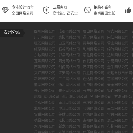
专注设计13年
云服务器
拒绝不当利
全国网络公司
高性能，高安全
崇尚野蛮生长
四川网络公司
成都网络公司
眉山网络公司
宜宾网络公司
安州分站
广元网络公司
资阳网络公司
遂宁网络公司
内江网络公司
旺苍网络公司
白玉网络公司
贡井网络公司
营山网络公司
红原网络公司
石棉网络公司
利州网络公司
绵竹网络公司
东坡网络公司
泸县网络公司
昭化网络公司
达川网络公司
蓬溪网络公司
昭觉网络公司
仪陇网络公司
宁南网络公司
南溪网络公司
剑阁网络公司
蒲江网络公司
金牛网络公司
夹江网络公司
江安网络公司
武胜网络公司
峨边彝族自治网
新津网络公司
三台网络公司
色达网络公司
富顺网络公司
盐亭网络公司
通川网络公司
阆中网络公司
天全网络公司
开江网络公司
普格网络公司
长宁网络公司
筠连网络公司
峨眉山网络公司
都江堰网络公司
名山网络公司
甘洛网络公
仁和网络公司
南江网络公司
高坪网络公司
恩阳网络公司
北川网络公司
中江网络公司
邛崃网络公司
南部网络公司
安岳网络公司
美姑网络公司
巴塘网络公司
宝兴网络公司
德昌网络公司
江阳网络公司
崇州网络公司
温江网络公司
双流网络公司
新龙网络公司
渠县网络公司
布拖网络公司
茂县网络公司
江油网络公司
什邡网络公司
屏山网络公司