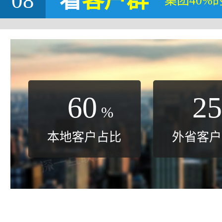
08
看
客户群
集团40%
60
25
%
本地客户占比
外省客户