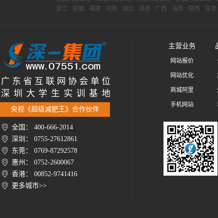
浙江
安徽
福建
河南
湖北
湖南
广西
海南
陕西
甘肃
主营业务
网站报价
网站优化
广 东 省 互 联 网 协 会 单 位
商城阿里
深 圳 大 学 生 实 训 基 地
手机网站
央视《超级减肥王》合作伙伴
全国： 400-666-2014
深圳： 0755-27612861
东莞： 0769-87292578
惠州： 0752-2600067
香港： 00852-9741416
更多城市>>