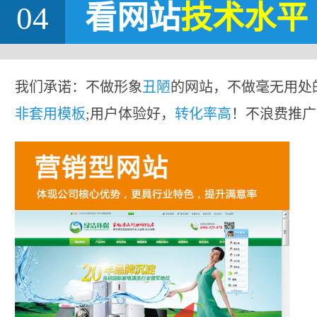
04
看网站
技术水平
我们承诺：不做形象
丑陋
的网站，不做毫无用处
非套用模板
;用户体验好，
转化率高
！不浪费推广