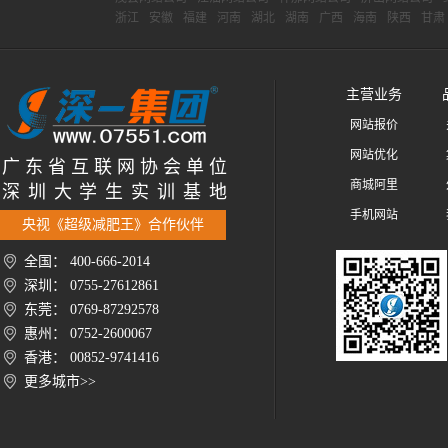
浙江
安徽
福建
河南
湖北
湖南
广西
海南
陕西
甘肃
主营业务
网站报价
网站优化
广 东 省 互 联 网 协 会 单 位
商城阿里
深 圳 大 学 生 实 训 基 地
手机网站
央视《超级减肥王》合作伙伴
全国： 400-666-2014
深圳： 0755-27612861
东莞： 0769-87292578
惠州： 0752-2600067
香港： 00852-9741416
更多城市>>