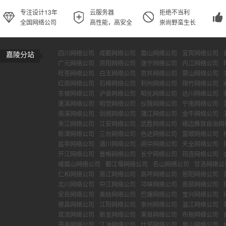
专注设计13年
云服务器
拒绝不当利
全国网络公司
高性能，高安全
崇尚野蛮生长
四川网络公司
成都网络公司
眉山网络公司
宜宾网络公司
嘉陵分站
广元网络公司
资阳网络公司
遂宁网络公司
内江网络公司
旺苍网络公司
白玉网络公司
贡井网络公司
营山网络公司
红原网络公司
石棉网络公司
利州网络公司
绵竹网络公司
东坡网络公司
泸县网络公司
昭化网络公司
达川网络公司
蓬溪网络公司
昭觉网络公司
仪陇网络公司
宁南网络公司
南溪网络公司
剑阁网络公司
蒲江网络公司
金牛网络公司
夹江网络公司
江安网络公司
武胜网络公司
峨边彝族自治网
新津网络公司
三台网络公司
色达网络公司
富顺网络公司
盐亭网络公司
通川网络公司
阆中网络公司
天全网络公司
开江网络公司
普格网络公司
长宁网络公司
筠连网络公司
峨眉山网络公司
都江堰网络公司
名山网络公司
甘洛网络公
仁和网络公司
南江网络公司
高坪网络公司
恩阳网络公司
北川网络公司
中江网络公司
邛崃网络公司
南部网络公司
安岳网络公司
美姑网络公司
巴塘网络公司
宝兴网络公司
德昌网络公司
江阳网络公司
崇州网络公司
温江网络公司
双流网络公司
新龙网络公司
渠县网络公司
布拖网络公司
茂县网络公司
江油网络公司
什邡网络公司
屏山网络公司