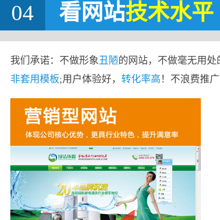
04
看网站
技术水平
我们承诺：不做形象
丑陋
的网站，不做毫无用处
非套用模板
;用户体验好，
转化率高
！不浪费推广