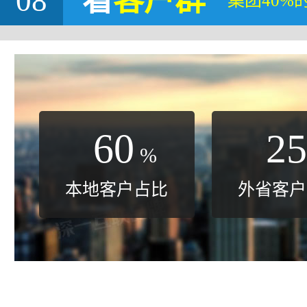
08
看
客户群
集团40%
60
25
%
本地客户占比
外省客户