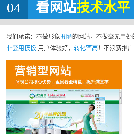
04
看网站
技术水平
我们承诺：不做形象
丑陋
的网站，不做毫无用处
非套用模板
;用户体验好，
转化率高
！不浪费推广