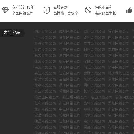
专注设计13年
云服务器
拒绝不当利
全国网络公司
高性能，高安全
崇尚野蛮生长
四川网络公司
成都网络公司
眉山网络公司
宜宾网络公司
大竹分站
广元网络公司
资阳网络公司
遂宁网络公司
内江网络公司
旺苍网络公司
白玉网络公司
贡井网络公司
营山网络公司
红原网络公司
石棉网络公司
利州网络公司
绵竹网络公司
东坡网络公司
泸县网络公司
昭化网络公司
达川网络公司
蓬溪网络公司
昭觉网络公司
仪陇网络公司
宁南网络公司
南溪网络公司
剑阁网络公司
蒲江网络公司
金牛网络公司
夹江网络公司
江安网络公司
武胜网络公司
峨边彝族自治网
新津网络公司
三台网络公司
色达网络公司
富顺网络公司
盐亭网络公司
通川网络公司
阆中网络公司
天全网络公司
开江网络公司
普格网络公司
长宁网络公司
筠连网络公司
峨眉山网络公司
都江堰网络公司
名山网络公司
甘洛网络公
仁和网络公司
南江网络公司
高坪网络公司
恩阳网络公司
北川网络公司
中江网络公司
邛崃网络公司
南部网络公司
安岳网络公司
美姑网络公司
巴塘网络公司
宝兴网络公司
德昌网络公司
江阳网络公司
崇州网络公司
温江网络公司
双流网络公司
新龙网络公司
渠县网络公司
布拖网络公司
茂县网络公司
江油网络公司
什邡网络公司
屏山网络公司