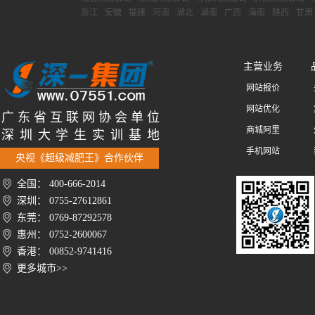
浙江
安徽
福建
河南
湖北
湖南
广西
海南
陕西
甘肃
主营业务
网站报价
网站优化
广 东 省 互 联 网 协 会 单 位
商城阿里
深 圳 大 学 生 实 训 基 地
手机网站
央视《超级减肥王》合作伙伴
全国： 400-666-2014
深圳： 0755-27612861
东莞： 0769-87292578
惠州： 0752-2600067
香港： 00852-9741416
更多城市>>